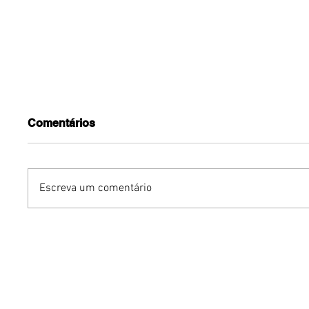
Comentários
Escreva um comentário
Street Cadeirante Virtual
Bruno O
leva aulas gratuitas de
agenda 
dança a pessoas com
lança w
deficiência física de todo
Método 
o Brasil
em Brasí