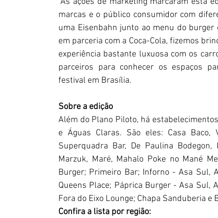
"As ações de marketing marcaram esta ed
marcas e o público consumidor com difer
uma Eisenbahn junto ao menu do burger g
em parceria com a Coca-Cola, fizemos brin
experiência bastante luxuosa com os carr
parceiros para conhecer os espaços part
festival em Brasília.
Sobre a edição
Além do Plano Piloto, há estabelecimento
e Águas Claras. São eles: Casa Baco, V
Superquadra Bar, De Paulina Bodegon, It
Marzuk, Maré, Mahalo Poke no Mané Merc
Burger; Primeiro Bar; Inforno - Asa Sul,
Queens Place; Páprica Burger - Asa Sul, As
Fora do Eixo Lounge; Chapa Sanduberia e 
Confira a lista por região: