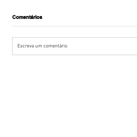
Comentários
Escreva um comentário
Benzaelas: Benzadeus
Dia Inte
reúne grandes vozes
Cerveja:
femininas em novo
vinho s
audiovisual