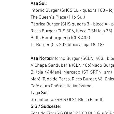
Asa Sul:
Inforno Burger (SHCS CL - quadra 108 - loja
The Queen’s Place (116 Sul)
Páprica Burger (SHS quadra 3 - bloco A - p
Ricco Burger (CLS 306, bloco C SN loja 28)
Bulls Hamburgueria (CLS 405)
TT Burger (Cls 202 bloco a loja 18, 18)
Asa Norte:
Inforno Burger (SCLN, 403 , blo
A)Chapa Sanduberia (CLN 406)Madô Burger
B, loja 44)Mané Mercado (ST SRPN, s/n) 
Maré, Tudo do Porco, Ricco Burger, Véi Chi
Café e um Chêro e Italianíssimo. 
Lago Sul:
Greenhouse (SHIS QI 21 Bloco B, null) 
SIG / Sudoeste:
Fora do Eixo (SIG QUADRA 03 BLC G, s/n)P