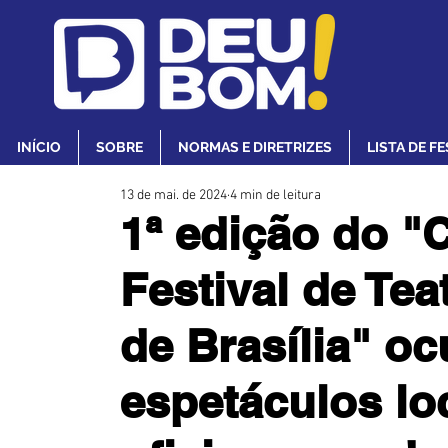
INÍCIO
SOBRE
NORMAS E DIRETRIZES
LISTA DE F
13 de mai. de 2024
4 min de leitura
1ª edição do "
Festival de Te
de Brasília" o
espetáculos lo