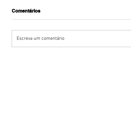
Comentários
Escreva um comentário
Benzaelas: Benzadeus
Dia Inte
reúne grandes vozes
Cerveja:
femininas em novo
vinho s
audiovisual