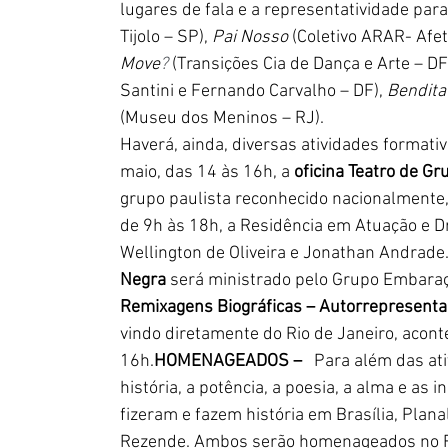
lugares de fala e a representatividade para 
Tijolo – SP), 
Pai Nosso
 (Coletivo ARAR- Afet
Move
?
(Transições Cia de Dança e Arte – DF)
Santini e Fernando Carvalho – DF), 
Bendita
(Museu dos Meninos – RJ).  
Haverá, ainda, diversas atividades formativ
maio, das 14 às 16h, a 
oficina Teatro de G
grupo paulista reconhecido nacionalmente, 
de 9h às 18h, a Residência em Atuação e D
Wellington de Oliveira e Jonathan Andrade.
Negra
 será ministrado pelo Grupo Embaraç
Remixagens Biográficas – Autorrepresent
vindo diretamente do Rio de Janeiro, acont
16h.
HOMENAGEADOS –
   Para além das ati
história, a potência, a poesia, a alma e as
fizeram e fazem história em Brasília, Planal
Rezende. Ambos serão homenageados no F