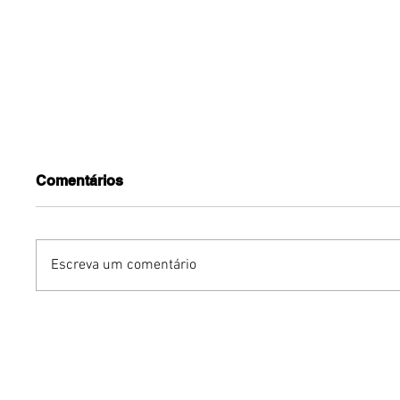
Comentários
Escreva um comentário
Turnê do Prêmio BTG
Dia dos 
Pactual da Música
Gastron
Brasileira chega a Brasília
Venânci
com homenagem a
opções 
Cazuza
família