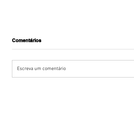
Comentários
Escreva um comentário
Michel Teló apresenta
Avon rei
novo show em Brasília
de body
Vibe