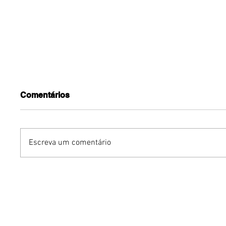
Comentários
Escreva um comentário
Vem aí: Brasília se
Pink Ni
prepara para receber
promove
monumento interativo de
em Brasí
sete toneladas que desafia
força fe
a gravidade
saúde, b
inclusão