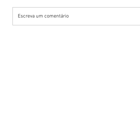
Escreva um comentário
Benzaelas: Benzadeus
Dia Inte
reúne grandes vozes
Cerveja:
femininas em novo
vinho s
audiovisual