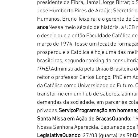
presidente da Fibra, Jamal Jorge Bittar; o 
José Humberto Pires de Araújo; Secretário
Humanos, Bruno Teixeira; e o gerente de C
anos
Nesse meio século de história, a UCB
o desejo que a então Faculdade Católica d
março de 1974, fosse um local de formação
prosperou e a Católica é hoje uma das melh
brasileiras, segundo ranking da consultoria
(THE).
Administrada pela União Brasileira d
reitor o professor Carlos Longo, PhD em A
da Católica como Universidade do Futuro. O
transforme em um hub de saberes, alinhan
demandas da sociedade, em parcerias colab
privadas.
ServiçoProgramação em homenag
Santa Missa em Ação de GraçasQuando: 
19
Nossa Senhora Aparecida. Esplanada dos M
LegislativaQuando
: 27/03 (quarta), às 9h
O