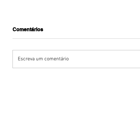
Comentários
Escreva um comentário
Benzaelas: Benzadeus
Dia Inte
reúne grandes vozes
Cerveja:
femininas em novo
vinho s
audiovisual