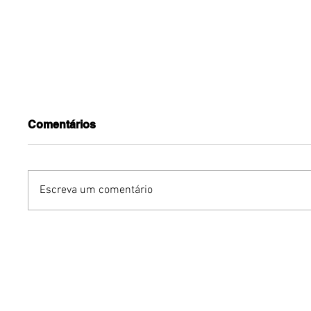
Comentários
Escreva um comentário
YOUNITE grava versão
Avon rei
própria de "Acorda
de body
Pedrinho" em single
Vibe
exclusivo para o Brasil