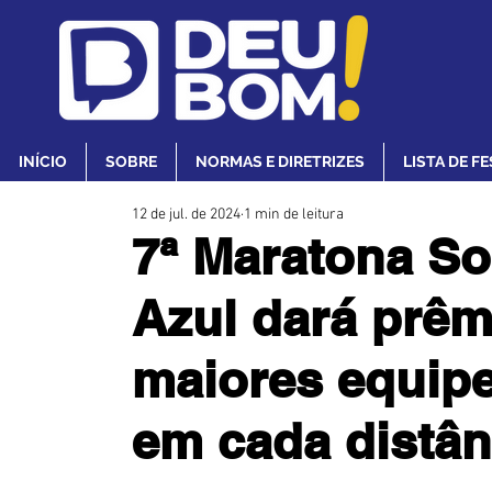
INÍCIO
SOBRE
NORMAS E DIRETRIZES
LISTA DE F
12 de jul. de 2024
1 min de leitura
7ª Maratona S
Azul dará prêm
maiores equipe
em cada distân