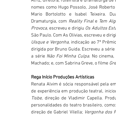
Atriz, diretora, roteirista e dramaturga de
nomes como Hugo Possolo, José Roberto Ja
Mario Bortolotto e Isabel Teixeira. Du
Dramaturgia, com 
Reality Final 
e 
Tem Alg
Provoca
, escreveu e dirigiu 
Os Adultos Est
São Paulo. Com As Olívias, escreveu e dirig
Uísque e Vergonha, 
indicação ao 7º Prêmio
dirigida por Bruno Guida. Escreveu a série 
a série 
Não Foi Minha Culpa
. No cinema, 
Machado; e, com Sabrina Greve, o filme 
Gre
Rega Início Produções Artísticas
Renata Alvim é sócia responsável pela em
de experiência em produção teatral, inic
Tisbe
, direção de Vladimir Capella. Pro
personalidades do teatro brasileiro, como:
direção de Gabriel Vilella; 
Vergonha dos 