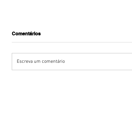
Comentários
Escreva um comentário
Benzaelas: Benzadeus
Dia Inte
reúne grandes vozes
Cerveja:
femininas em novo
vinho s
audiovisual