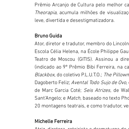
Theorapia
, acumula milhões de visualiza
leve, divertida e desestigmatizadora.
Bruno Guida
Ator, diretor e tradutor, membro do Lincoln
Escola Célia Helena, na École Philippe Gaul
Teatro de Moscou (GITIS). Assinou a dir
(indicado ao 9º Prêmio Bibi Ferreira, na c
Blackbox
, do coletivo P.L.U.T.O.;
 The Pillow
Dagoberto Feliz;
 Avental Todo Sujo de Ovo
,
de Marc Garcia Coté; 
Seis Atrizes
, de Wa
Sant’Angelo; e 
Match
, baseado no texto Pho
20 montagens teatrais, e como tradutor, ve
Michelle Ferreira