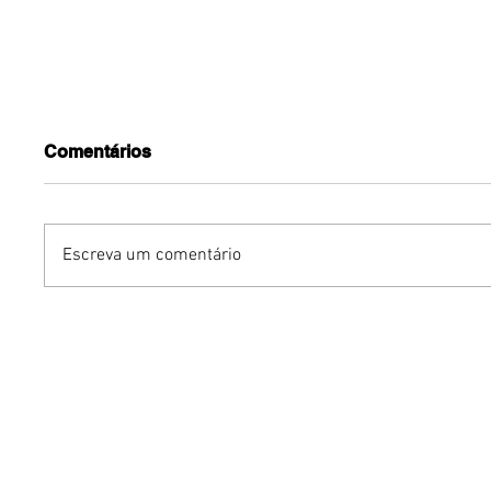
Comentários
Escreva um comentário
Humor sem censura:
Gurumê 
"Proibidão" reúne três
lança pr
comediantes em noite de
ofertas 
stand-up para maiores de
comemor
18 anos em Brasília
Pais