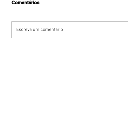
Comentários
Escreva um comentário
Dia dos Pais pode
KINO an
impulsionar delivery e
“FREE K
vendas de restaurantes
com apr
em Brasília
São Paul
Brasília