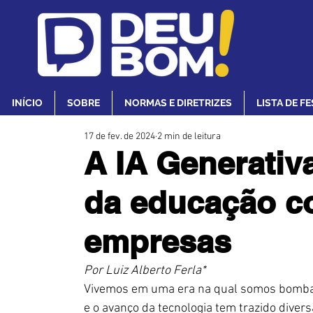
INÍCIO
SOBRE
NORMAS E DIRETRIZES
LISTA DE F
17 de fev. de 2024
2 min de leitura
A IA Generativa
da educação co
empresas
Por Luiz Alberto Ferla*
Vivemos em uma era na qual somos bombar
e o avanço da tecnologia tem trazido dive