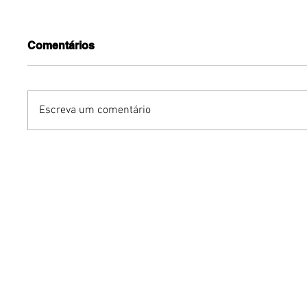
Comentários
Escreva um comentário
Dia dos Pais pode
KINO an
impulsionar delivery e
“FREE K
vendas de restaurantes
com apr
em Brasília
São Paul
Brasília