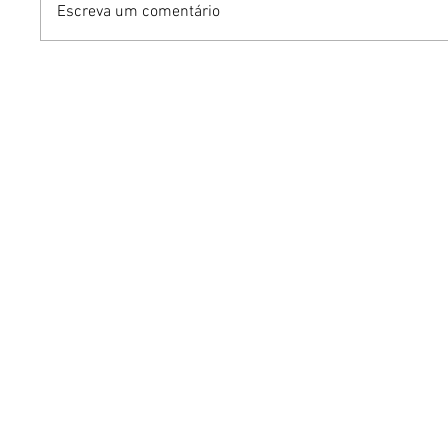
Escreva um comentário
Dia dos Pais pode
KINO an
impulsionar delivery e
“FREE K
vendas de restaurantes
com apr
em Brasília
São Paul
Brasília