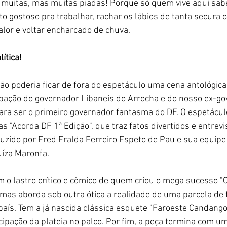
 muitas, mas muitas piadas! Porque só quem vive aqui sabe
o gostoso pra trabalhar, rachar os lábios de tanta secura o
lor e voltar encharcado de chuva.
ítica! 
o poderia ficar de fora do espetáculo uma cena antológica -
ipação do governador Libaneis do Arrocha e do nosso ex-gov
para ser o primeiro governador fantasma do DF. O espetácu
s "Acorda DF 1ª Edição", que traz fatos divertidos e entrevi
uzido por Fred Fralda Ferreiro Espeto de Pau e sua equipe d
íza Maronfa.
 o lastro crítico e cômico de quem criou o mega sucesso 
 mas aborda sob outra ótica a realidade de uma parcela de 
país. Tem a já nascida clássica esquete "Faroeste Candango"
cipação da plateia no palco. Por fim, a peça termina com u