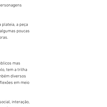
personagens 
 plateia, a peça 
algumas poucas 
oras.
úblicos mas 
o, tem a trilha 
mbém diversos 
eflexões em meio 
cial, interação, 