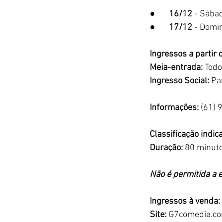
●       
16/12
 - Sábad
●       
17/12
 - Domin
Ingressos a partir 
Meia-entrada:
 Todo
Ingresso Social:
 Pa
Informações:
 (61)
Classificação indica
Duração:
 80 minut
Não é permitida a
Ingressos à venda:
Site: 
G7comedia.c