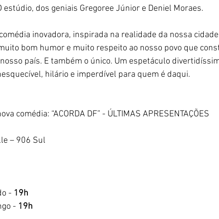
 estúdio, dos geniais Gregoree Júnior e Deniel Moraes.
comédia inovadora, inspirada na realidade da nossa cidade,
ito bom humor e muito respeito ao nosso povo que constr
o nosso país. E também o único. Um espetáculo divertidíss
nesquecível, hilário e imperdível para quem é daqui.
 nova comédia: “ACORDA DF” - ÚLTIMAS APRESENTAÇÕES
lle – 906 Sul
o - 
19h
go - 
19h