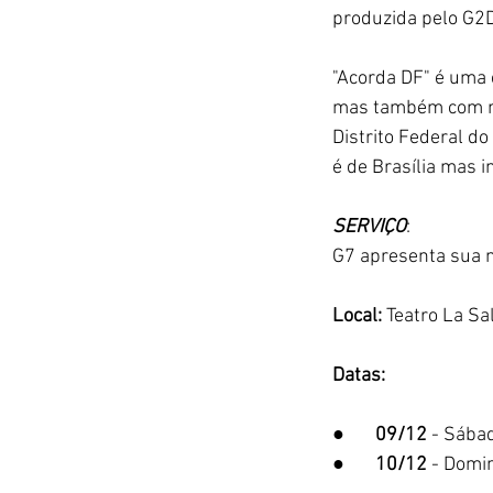
produzida pelo G2D
"Acorda DF" é uma 
mas também com mu
Distrito Federal d
é de Brasília mas i
SERVIÇO
:
G7 apresenta sua
Local: 
Teatro La Sa
Datas:
●       
09/12
 - Sábad
●       
10/12
 - Domin