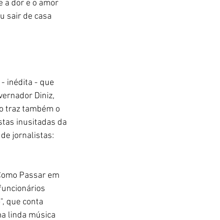
 a dor e o amor 
u sair de casa 
 inédita - que 
ernador Diniz, 
lo traz também o 
stas inusitadas da 
e jornalistas: 
"Como Passar em 
funcionários 
, que conta 
ma linda música 