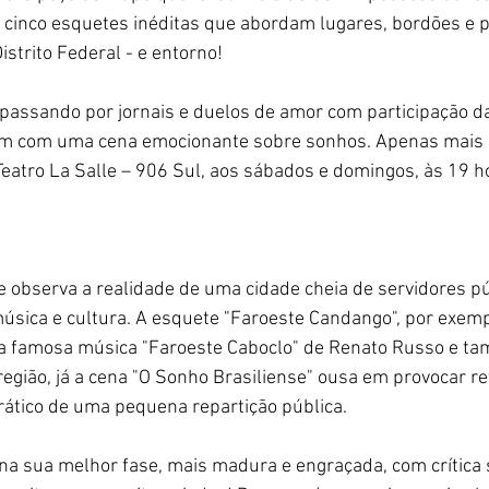
cinco esquetes inéditas que abordam lugares, bordões e 
strito Federal - e entorno!
, passando por jornais e duelos de amor com participação da
m com uma cena emocionante sobre sonhos. Apenas mais 
eatro La Salle – 906 Sul, aos sábados e domingos, às 19 h
 e observa a realidade de uma cidade cheia de servidores p
sica e cultura. A esquete "Faroeste Candango", por exempl
na famosa música "Faroeste Caboclo" de Renato Russo e ta
 região, já a cena "O Sonho Brasiliense" ousa em provocar r
ático de uma pequena repartição pública.
na sua melhor fase, mais madura e engraçada, com crítica so