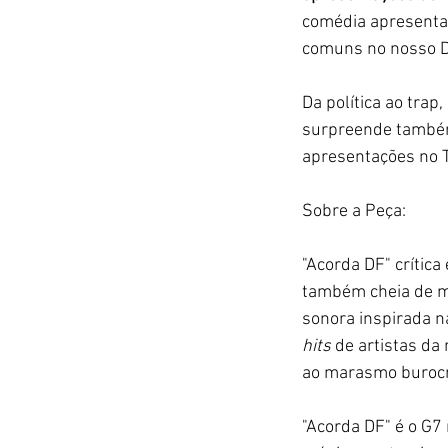
comédia apresenta 
comuns no nosso Di
Da política ao trap
surpreende també
apresentações no T
Sobre a Peça:
"Acorda DF" crítica
também cheia de mú
sonora inspirada 
hits 
de artistas da
ao marasmo burocr
"Acorda DF" é o G7 