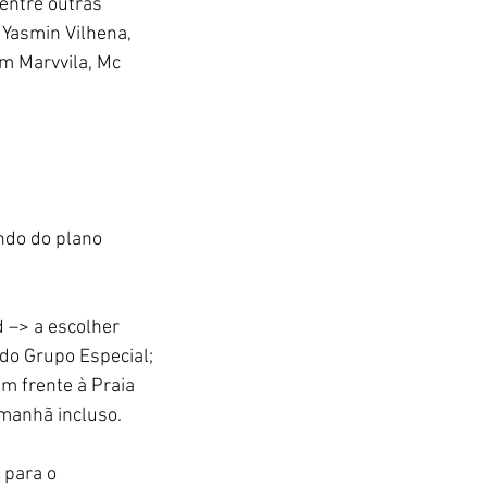
 entre outras 
 Yasmin Vilhena, 
m Marvvila, Mc 
ndo do plano 
 –> a escolher 
 do Grupo Especial;
m frente à Praia 
 manhã incluso. 
 para o 