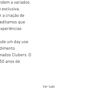
endem a variados 
exclusiva, 
 a criação de 
reditamos que 
experiências 
sde um day use 
ndimento 
amados Clubers. O 
 50 anos de 
Ver tudo