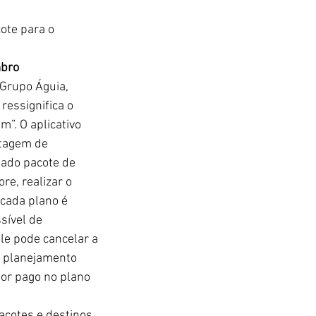
ote para o 
mbro
Grupo Águia, 
essignifica o 
m”. O aplicativo 
ntagem de 
nado pacote de 
re, realizar o 
 cada plano é 
ível de 
le pode cancelar a 
no planejamento 
or pago no plano 
cotes e destinos, 