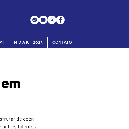
M!
MÍDIA KIT 2025
CONTATO
o em
sfrutar de open 
e outros talentos 