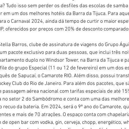
ra? Tudo isso sem perder os desfiles das escolas de samba
r em um dos melhores hotéis da Barra da Tijuca. Para aque
a o Carnaval 2024, ainda dá tempo de curtir o maior espet
VIP, oferecidos por preços com 20% de desconto comparados
tella Barros, clube de assinatura de viagens do Grupo Águia
 um pacote exclusivo para duas pessoas, que inclui três noi
tamento duplo no Windsor Tower, na Barra da Tijuca e pa
file do grupo Especial (11 ou 12 de fevereiro) em um dos e
uês de Sapucaí, o Camarote RIO. Além disso, possui transfe
ockey Club do Rio de Janeiro. Para além dos pacotes, que sã
e passagem aérea nacional com tarifas especiais de até 15
a no setor 2 do Sambódromo e conta com uma das melhores
o recuo da bateria. Em 2024, será o 9º ano do Camarote, qu
sentes e mais de 70 atrações. O espaço conta com chapelaria
de open bar com vodka, gin, cerveja, chopp, energético, whi