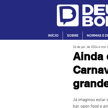
INÍCIO
SOBRE
NORMAS E D
26 de jan. de 2024
4 min d
Ainda 
Carnav
grande
Já imaginou estar 
bar, open food e ai