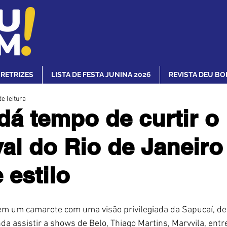
IRETRIZES
LISTA DE FESTA JUNINA 2026
REVISTA DEU BO
e leitura
dá tempo de curtir o
al do Rio de Janeir
 estilo
em um camarote com uma visão privilegiada da Sapucaí, de
nda assistir a shows de Belo, Thiago Martins, Marvvila, entr