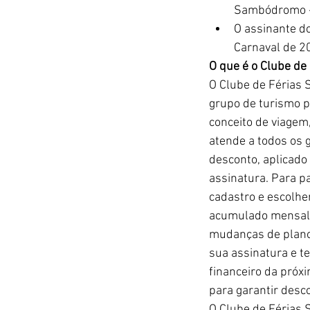
Sambódromo ->
O assinante d
Carnaval de 2
O que é o Clube de
O Clube de Férias 
grupo de turismo p
conceito de viagem,
atende a todos os 
desconto, aplicado
assinatura. Para par
cadastro e escolher
acumulado mensalm
mudanças de plano, 
sua assinatura e te
financeiro da próx
para garantir desc
O Clube de Férias 