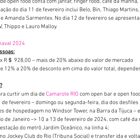
 de open food conta com jantar, finger food, café da manhã,
ação do dia 11 de fevereiro inclui Belo, Bin, Thiago Martins,
 e Amanda Sarmentex. No dia 12 de fevereiro se apresenta
, Thippo e Lauro Malloy.
naval 2024
ssoas:
0x R＄ 928,00 – mais de 20% abaixo do valor de mercado
de 12% a 20% de desconto em cima do valor total, depende
?
ra curtir um dia de 
Camarote RIO
 com open bar e open food
 de fevereiro – domingo ou segunda-feira, dia dos desfiles
tes de hospedagem no Windsor Tower, na Barra da Tijuca – e
io de Janeiro –> 10 a 13 de fevereiro de 2024, com café da
 estação do metrô Jardim Oceânico, na linha 4;
no Jockey Club do Rio (Tribuna Social) e transfer ida e volta