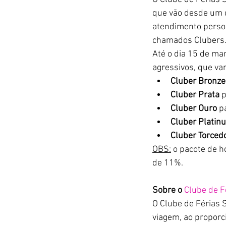
que vão desde um d
atendimento persona
chamados Clubers.
Até o dia 15 de ma
agressivos, que va
Cluber Bronze
Cluber Prata
 
Cluber Ouro
 p
Cluber Platin
Cluber Torcedo
OBS:
 o pacote de 
de 11%.
Sobre o 
Clube de F
O Clube de Férias S
viagem, ao proporc