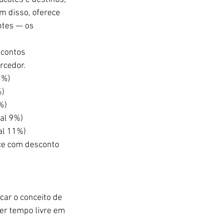
m disso, oferece 
ntes — os 
scontos 
rcedor.
3%)
%)
%)
al 9%)
al 11%)
ce com desconto 
car o conceito de 
er tempo livre em 