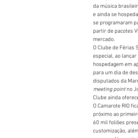
da música brasilei
e ainda se hospeda
se programaram par
partir de pacotes 
mercado. 
O Clube de Férias S
especial, ao lançar
hospedagem em apar
para um dia de des
disputados da Marq
meeting point 
no J
Clube ainda oferec
O Camarote RIO fic
próximo ao primeir
60 mil foliões pre
customização, além 