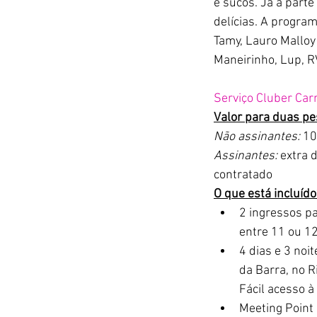
e sucos. Já a parte
delícias. A program
Tamy, Lauro Malloy
Maneirinho, Lup, RV
Serviço Cluber Car
Valor para duas pe
Não assinantes:
 1
Assinantes:
 extra 
contratado 
O que está incluído
2 ingressos pa
entre 11 ou 12
4 dias e 3 noi
da Barra, no R
Fácil acesso à
Meeting Point 