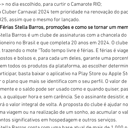
 no dia escolhido, para curtir o Camarote RIO;
o Cluber Carnaval 2024 tem prioridade na renovação do pac
025, assim que o mesmo for lançado.
 Férias Stella Barros, promoções e como se tornar um me
Stella Barros é um clube de assinaturas com a chancela do 
ioneiro no Brasil e que completa 20 anos em 2024. O clube r
 trazendo o mote “Todo tempo livre é férias. E férias é viage
gostos e bolsos e, para cada um deles, garante uma porce
 em todos os produtos da plataforma, ao escolher determi
ticipar, basta baixar o aplicativo na Play Store ou Apple Sto
 o plano que mais se identifica com o seu perfil. O valor de
ente e o saldo pode ser usado como e quando quiser, pass
a qualquer hora e sem carência. Se o assinante desistir, e
rá o valor integral de volta. A proposta do clube é ajudar 
ima viagem ou na realização de um sonho, ao acumular o val
ontos significativos em hospedagem e outros serviços. 
Stella Barros conta com uma base atual de mais de 1.000 pa