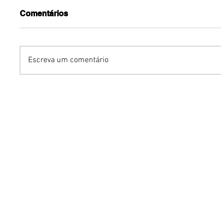
Comentários
Escreva um comentário
Benzaelas: Benzadeus
Dia Inte
reúne grandes vozes
Cerveja:
femininas em novo
vinho s
audiovisual