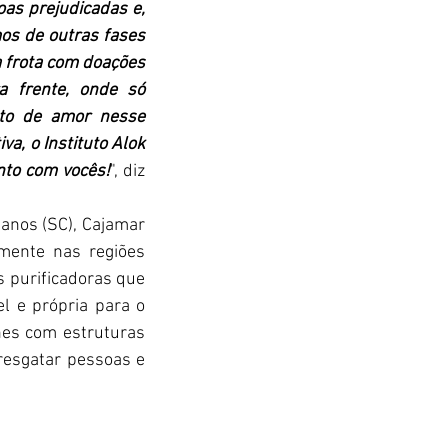
as prejudicadas e, 
s de outras fases 
 frota com doações 
 frente, onde só 
to de amor nesse 
, o Instituto Alok 
nto com vocês!
", diz 
nos (SC), Cajamar 
ente nas regiões 
 purificadoras que 
 e própria para o 
s com estruturas 
resgatar pessoas e 