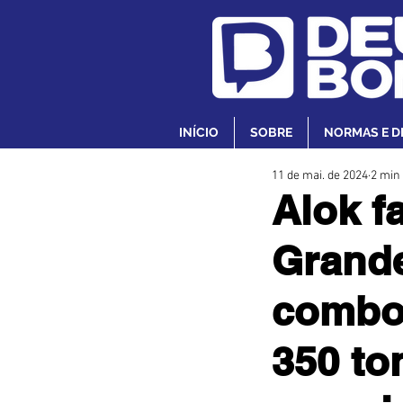
INÍCIO
SOBRE
NORMAS E D
11 de mai. de 2024
2 min 
Alok f
Grande
comboi
350 to