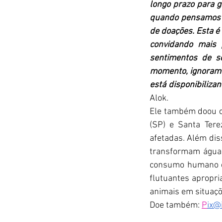
longo prazo para g
quando pensamos e
de doações. Esta é
convidando mais 
sentimentos de s
momento, ignoramos
está disponibiliza
Alok.
Ele também doou o
(SP) e Santa Ter
afetadas. Além dis
transformam água 
consumo humano e
flutuantes apropri
animais em situaçõe
Doe também: 
P
ix@