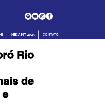
M!
MÍDIA KIT 2025
CONTATO
pró Rio
mais de
 e