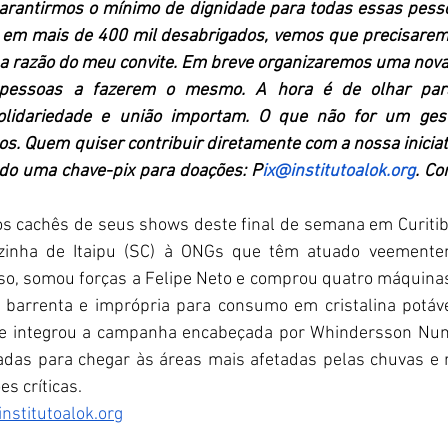
arantirmos o mínimo de dignidade para todas essas pesso
m mais de 400 mil desabrigados, vemos que precisaremo
 a razão do meu convite. Em breve organizaremos uma nova
pessoas a fazerem o mesmo. A hora é de olhar para
olidariedade e união importam. O que não for um ges
. Quem quiser contribuir diretamente com a nossa iniciativa
ndo uma chave-pix para doações: 
P
ix@institutoalok.org
. Co
s cachês de seus shows deste final de semana em Curitiba
ezinha de Itaipu (SC) à ONGs que têm atuado veementem
so, somou forças a Felipe Neto e comprou quatro máquinas
barrenta e imprópria para consumo em cristalina potável
 integrou a campanha encabeçada por Whindersson Nune
adas para chegar às áreas mais afetadas pelas chuvas e 
s críticas. 
institutoalok.org