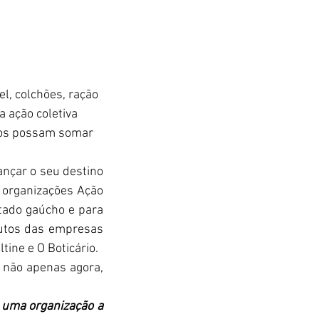
, colchões, ração 
 ação coletiva 
os possam somar 
nçar o seu destino 
s organizações Ação 
tado gaúcho e para 
dutos das empresas 
tine e O Boticário.
 não apenas agora, 
 uma organização a 