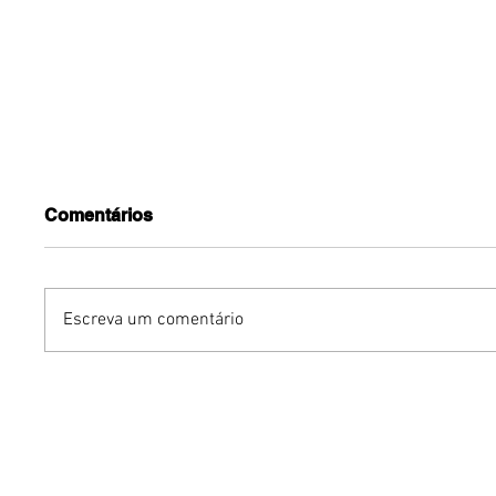
Comentários
Escreva um comentário
Turnê do Prêmio BTG
Profétic
Pactual da Música
Lagum s
Brasileira chega a Brasília
2026 ga
com homenagem a
signific
Cazuza
depois