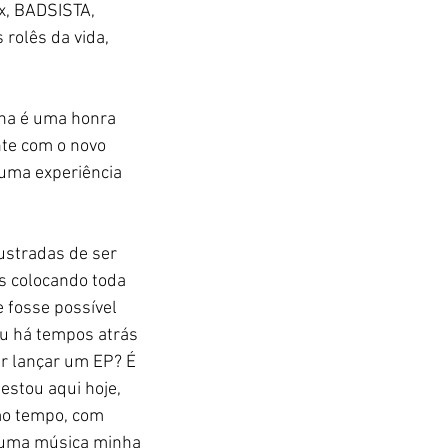
x, BADSISTA, 
rolês da vida, 
ona é uma honra 
te com o novo 
uma experiência 
ustradas de ser 
s colocando toda 
 fosse possível 
Eu há tempos atrás 
r lançar um EP? É 
 estou aqui hoje, 
mo tempo, com 
’ uma música minha 