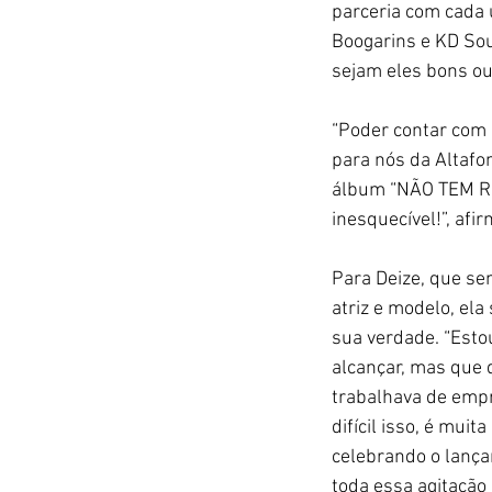
parceria com cada 
Boogarins e KD Sou
sejam eles bons ou
“Poder contar com 
para nós da Altafo
álbum “NÃO TEM RO
inesquecível!”, afi
Para Deize, que se
atriz e modelo, el
sua verdade. “Estou
alcançar, mas que d
trabalhava de empr
difícil isso, é mui
celebrando o lança
toda essa agitação