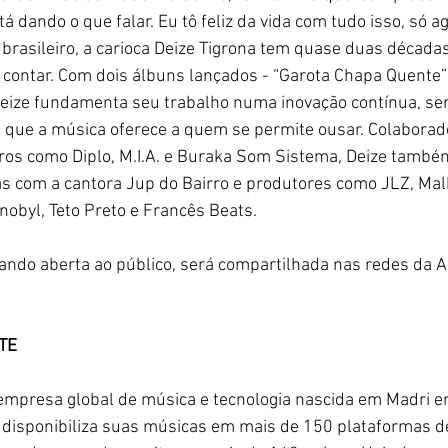
tá dando o que falar. Eu tô feliz da vida com tudo isso, só a
brasileiro, a carioca Deize Tigrona tem quase duas décadas
 contar. Com dois álbuns lançados - “Garota Chapa Quente” 
 Deize fundamenta seu trabalho numa inovação contínua, se
que a música oferece a quem se permite ousar. Colaborado
ros como Diplo, M.I.A. e Buraka Som Sistema, Deize também
as com a cantora Jup do Bairro e produtores como JLZ, Malk
obyl, Teto Preto e Francês Beats.
ndo aberta ao público, será compartilhada nas redes da Al
TE
empresa global de música e tecnologia nascida em Madri e
s, disponibiliza suas músicas em mais de 150 plataformas de