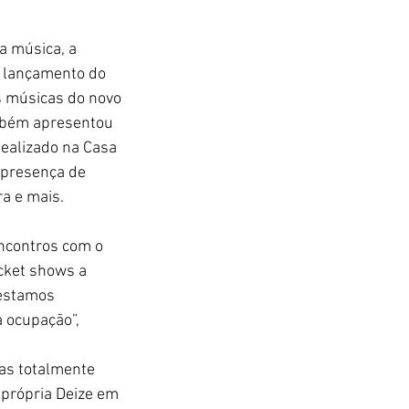
a música, a 
e lançamento do 
s músicas do novo 
ambém apresentou 
Realizado na Casa 
 presença de 
a e mais.
ncontros com o 
cket shows a 
 estamos 
 ocupação”, 
las totalmente 
 própria Deize em 