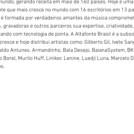
 mundo, gerando receita em mais de 160 países. Hoje é um
e que mais cresce no mundo com 16 escritórios em 13 paí
e é formada por verdadeiros amantes da música compromet
, gravadoras e outros parceiros sua expertise, criatividade
ando com tecnologia de ponta. A Altafonte Brasil é a subsid
esce e hoje distribui artistas como: Gilberto Gil, Ivete Sang
naldo Antunes, Armandinho, Bala Desejo, BaianaSystem, BK’,
o Borel, Murilo Huff, Liniker, Lenine, Luedji Luna, Marcelo D
os.