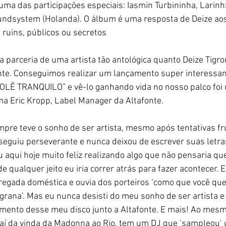
uma das participações especiais: Iasmin Turbininha, Larinh
ndsystem (Holanda). O álbum é uma resposta de Deize aos 
 ruins, públicos ou secretos
a parceria de uma artista tão antológica quanto Deize Tigr
nte. Conseguimos realizar um lançamento super interessan
LÊ TRANQUILO” e vê-lo ganhando vida no nosso palco foi 
rma Eric Kropp, Label Manager da Altafonte.
mpre teve o sonho de ser artista, mesmo após tentativas fr
a seguiu perseverante e nunca deixou de escrever suas letra
 aqui hoje muito feliz realizando algo que não pensaria que
e qualquer jeito eu iria correr atrás para fazer acontecer. 
egada doméstica e ouvia dos porteiros ‘como que você que
ta grana’. Mas eu nunca desisti do meu sonho de ser artista e
mento desse meu disco junto a Altafonte. E mais! Ao mes
 aí da vinda da Madonna ao Rio, tem um DJ que ‘sampleou