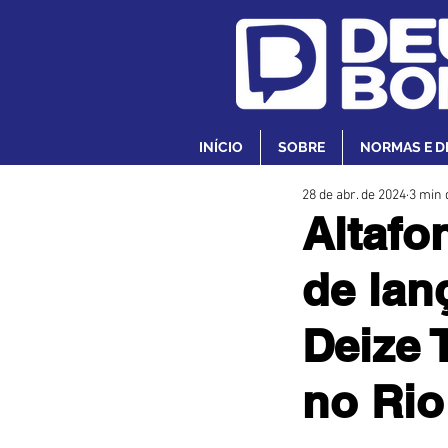
INÍCIO
SOBRE
NORMAS E D
28 de abr. de 2024
3 min 
Altafo
de lan
Deize 
no Rio