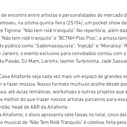
de encontro entre artistas e personalidades do mercado d
romoveu, na última quinta-feira (25/04), um pocket show d
e Tigrona: “Não tem rolê tranquilo”. No repertório, além da
, “Não tem rolê tranquilo” e “BCTNH Ploc Ploc”, a artista t
do público como “Sadomasoquista”, “Injeção” e “Monalisa”. 
de Janeiro, o evento exclusivo para convidados contou com a
Paixão, DJ Mam, Larinhx, Iasmin Turbininha, Jade Sassar
a Casa Altafonte seja cada vez mais um espaço de grandes e
r e fazer música. Nosso formato multiuso acolhe desde po
nsa, até aulas temáticas, workshops e outros projetos que
 melhor do que trazer nossos artistas parceiros para essa
ndão, head de A&R da Altafonte.
 Altafonte, o disco apresenta sete faixas no total, cinco de
o musical de “Não Tem Rolê Tranquilo” é coletiva, feita pela