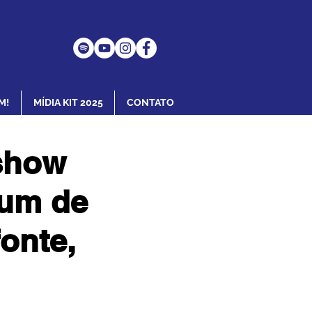
M!
MÍDIA KIT 2025
CONTATO
show
bum de
onte,