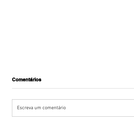
Comentários
Escreva um comentário
Vem aí: Brasília se
Pink Ni
prepara para receber
promove