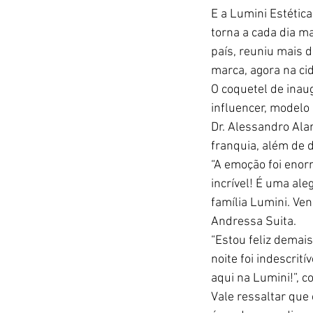
E a Lumini Estética
torna a cada dia m
país, reuniu mais 
marca, agora na ci
O coquetel de inau
influencer, modelo
Dr. Alessandro Ala
franquia, além de d
“A emoção foi enor
incrível! É uma al
família Lumini. Ven
Andressa Suita.
“Estou feliz demai
noite foi indescrit
aqui na Lumini!”, 
Vale ressaltar que