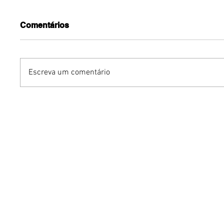
Comentários
Escreva um comentário
Turnê do Prêmio BTG
Dia dos 
Pactual da Música
Gastron
Brasileira chega a Brasília
Venânci
com homenagem a
opções 
Cazuza
família