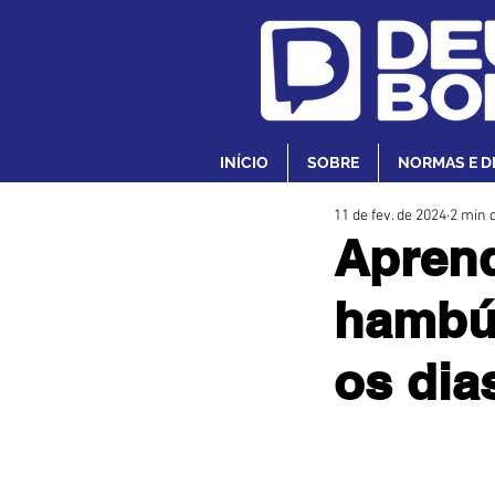
INÍCIO
SOBRE
NORMAS E D
11 de fev. de 2024
2 min d
Aprend
hambúr
os dias