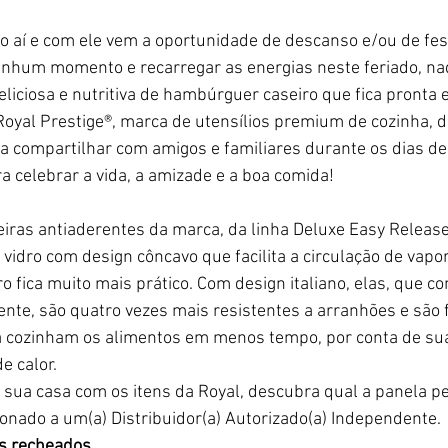
go aí e com ele vem a oportunidade de descanso e/ou de fest
nhum momento e recarregar as energias neste feriado, na
deliciosa e nutritiva de hambúrguer caseiro que fica pront
 Royal Prestige®, marca de utensílios premium de cozinha,
ra compartilhar com amigos e familiares durante os dias de fo
ra celebrar a vida, a amizade e a boa comida!
deiras antiaderentes da marca, da linha Deluxe Easy Release
idro com design côncavo que facilita a circulação de vapor
o fica muito mais prático. Com design italiano, elas, que c
ente, são quatro vezes mais resistentes a arranhões e são 
da cozinham os alimentos em menos tempo, por conta de sua
e calor.
 sua casa com os itens da Royal, descubra qual a panela pe
cionado a um(a) Distribuidor(a) Autorizado(a) Independente.
s recheados