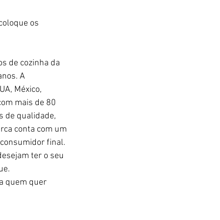
coloque os 
s de cozinha da 
anos. A 
UA, México, 
 com mais de 80 
s de qualidade, 
arca conta com um 
consumidor final. 
esejam ter o seu 
ue.
ra quem quer 