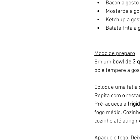
Bacon a gosto
Mostarda a go
Ketchup a gos
Batata frita a 
Modo de preparo
Em um 
bowl de 3 q
pó e tempere a gos
Coloque uma fatia 
Repita com o resta
Pré-aqueça a 
frigi
fogo médio. Cozinh
cozinhe até atingir
Apague o fogo. Dei