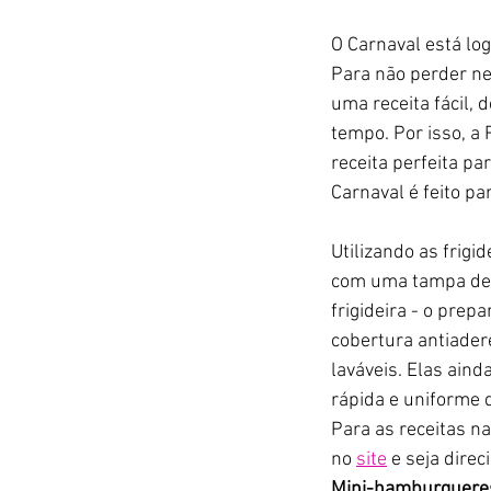
O Carnaval está lo
Para não perder ne
uma receita fácil, 
tempo. Por isso, a
receita perfeita pa
Carnaval é feito pa
Utilizando as frigi
com uma tampa de v
frigideira - 
o prepar
cobertura antiader
laváveis. Elas ain
rápida e uniforme d
Para as receitas na
no 
site
 e seja dire
Mini-hamburguere