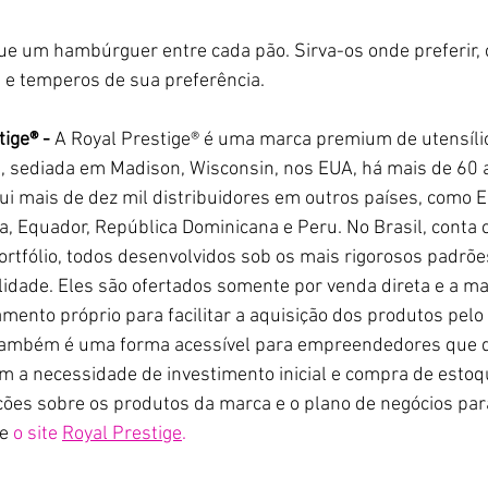
ue um hambúrguer entre cada pão. Sirva-os onde preferir, 
 temperos de sua preferência.
ige® - 
A Royal Prestige® é uma marca premium de utensílio
s, sediada em Madison, Wisconsin, nos EUA, há mais de 60 
ui mais de dez mil distribuidores em outros países, como E
a, Equador, República Dominicana e Peru. No Brasil, conta
rtfólio, todos desenvolvidos sob os mais rigorosos padrõe
lidade. Eles são ofertados somente por venda direta e a m
mento próprio para facilitar a aquisição dos produtos pelo 
 também é uma forma acessível para empreendedores que d
em a necessidade de investimento inicial e compra de estoq
ões sobre os produtos da marca e o plano de negócios pa
e
 o site 
Royal Prestige
.