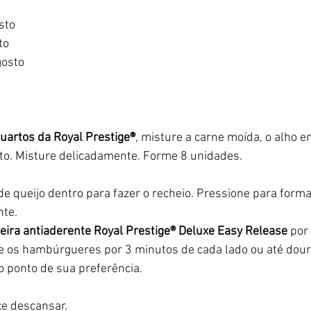
sto
to
gosto
uartos da Royal Prestige®
, misture a carne moída, o alho e
to. Misture delicadamente. Forme 8 unidades.
de queijo dentro para fazer o recheio. Pressione para for
nte.
deira antiaderente Royal Prestige® Deluxe Easy Release 
por
e os hambúrgueres por 3 minutos de cada lado ou até dour
 o ponto de sua preferência.
xe descansar.