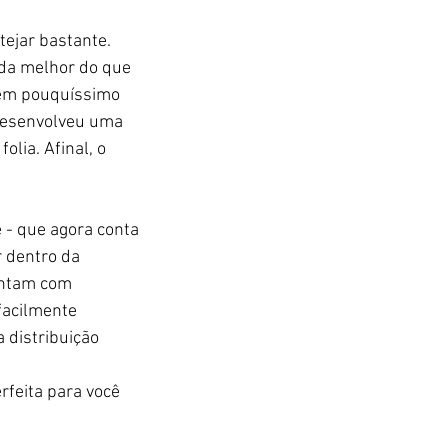
ejar bastante. 
da melhor do que 
a em pouquíssimo 
 desenvolveu uma 
lia. Afinal, o 
 - que agora conta 
 dentro da 
ontam com 
facilmente 
 distribuição 
rfeita para você 