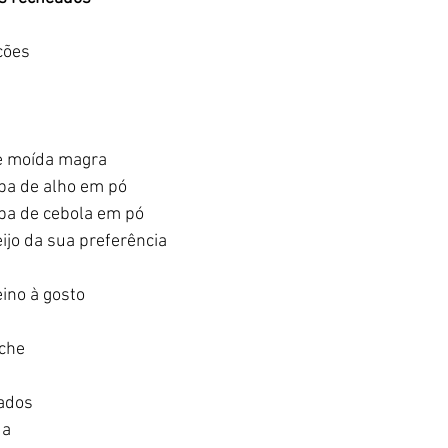
ções
e moída magra
opa de alho em pó
opa de cebola em pó
eijo da sua preferência
ino à gosto
oche
iados
da