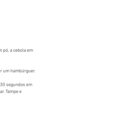
m pó, a cebola em 
mar um hambúrguer. 
 30 segundos em 
ar. Tampe e 