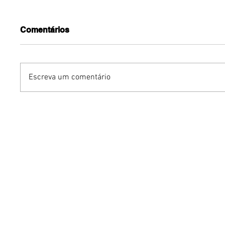
Comentários
Escreva um comentário
O fim do currículo
Inteligên
tradicional? Como a IA
amplia e
está mudando o que as
substitu
empresas buscam nos
relações
profissionais