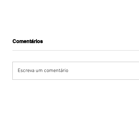
Comentários
Escreva um comentário
Humor sem censura:
Gurumê 
"Proibidão" reúne três
lança pr
comediantes em noite de
ofertas 
stand-up para maiores de
comemor
18 anos em Brasília
Pais