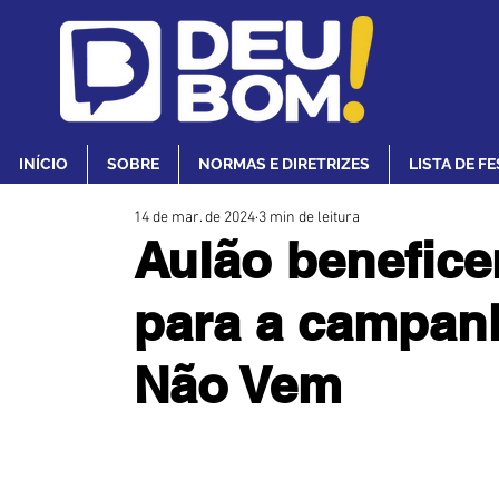
INÍCIO
SOBRE
NORMAS E DIRETRIZES
LISTA DE F
14 de mar. de 2024
3 min de leitura
Aulão benefice
para a campan
Não Vem