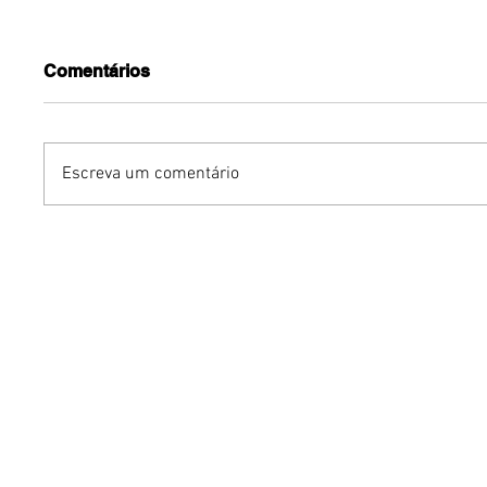
Comentários
Escreva um comentário
Dia dos Pais pode
KINO an
impulsionar delivery e
“FREE K
vendas de restaurantes
com apr
em Brasília
São Paul
Brasília