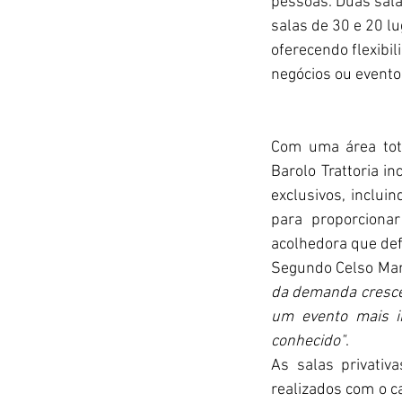
pessoas. Duas sala
salas de 30 e 20 l
oferecendo flexibil
negócios ou evento
Com uma área tota
Barolo Trattoria i
exclusivos, inclui
para proporciona
acolhedora que def
Segundo Celso Mame
da demanda cresce
um evento mais in
conhecido"
.
As salas privativ
realizados com o c