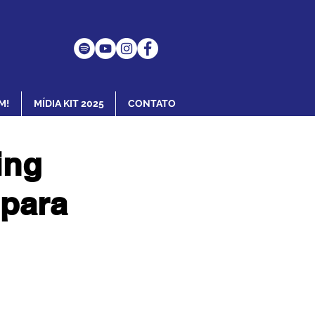
M!
MÍDIA KIT 2025
CONTATO
ing
 para