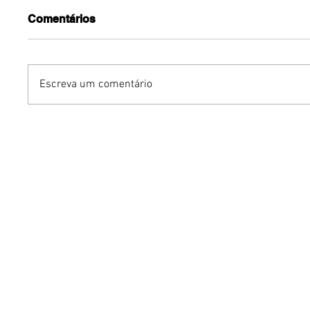
Comentários
Escreva um comentário
Dia dos Pais pode
KINO an
impulsionar delivery e
“FREE K
vendas de restaurantes
com apr
em Brasília
São Paul
Brasília