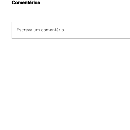
Comentários
Escreva um comentário
Índio Behn apresenta
Marco L
"Como Ser Tóxica e
novo es
Influenciar Pessoas" no
que eu t
dia 8 de agosto
dias 15 
Brasília