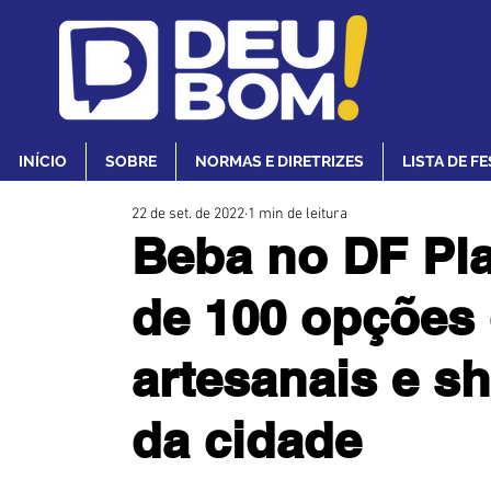
INÍCIO
SOBRE
NORMAS E DIRETRIZES
LISTA DE F
22 de set. de 2022
1 min de leitura
Beba no DF Pl
de 100 opções 
artesanais e s
da cidade