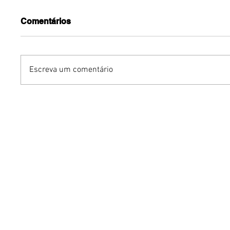
Comentários
Escreva um comentário
Dia Internacional da
Sunset 
Cerveja: quando cerveja e
corrida,
vinho se encontram
vinhos 
inédita 