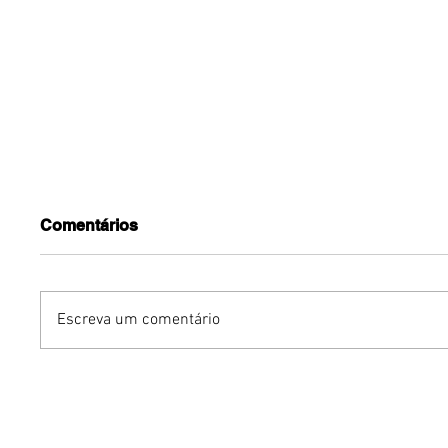
Comentários
Escreva um comentário
Vem aí: Brasília se
Pink Ni
prepara para receber
promove
monumento interativo de
em Brasí
sete toneladas que desafia
força fe