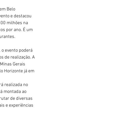
em Belo 
vento e destacou 
200 milhões na 
os por ano. É um 
urantes. 
 o evento poderá 
s de realização. A 
 Minas Gerais 
o Horizonte já em 
á realizada no 
rá montada ao 
rutar de diversas 
s e experiências 