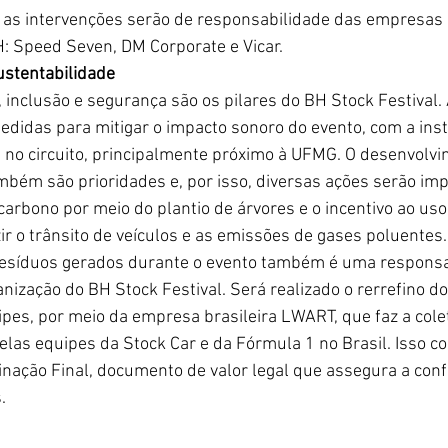
 as intervenções serão de responsabilidade das empresas 
: Speed Seven, DM Corporate e Vicar.
ustentabilidade
 inclusão e segurança são os pilares do BH Stock Festival.
medidas para mitigar o impacto sonoro do evento, com a inst
s no circuito, principalmente próximo à UFMG. O desenvolv
ambém são prioridades e, por isso, diversas ações serão i
carbono por meio do plantio de árvores e o incentivo ao uso
ir o trânsito de veículos e as emissões de gases poluentes.
resíduos gerados durante o evento também é uma responsa
ização do BH Stock Festival. Será realizado o rerrefino do 
ipes, por meio da empresa brasileira LWART, que faz a cole
pelas equipes da Stock Car e da Fórmula 1 no Brasil. Isso con
tinação Final, documento de valor legal que assegura a co
.