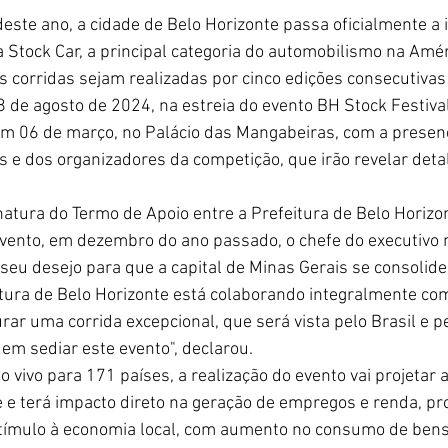
deste ano, a cidade de Belo Horizonte passa oficialmente a i
 Stock Car, a principal categoria do automobilismo na Améri
s corridas sejam realizadas por cinco edições consecutivas 
8 de agosto de 2024, na estreia do evento BH Stock Festiva
 em 06 de março, no Palácio das Mangabeiras, com a presen
s e dos organizadores da competição, que irão revelar deta
atura do Termo de Apoio entre a Prefeitura de Belo Horizon
vento, em dezembro do ano passado, o chefe do executivo 
eu desejo para que a capital de Minas Gerais se consolide
eitura de Belo Horizonte está colaborando integralmente co
rar uma corrida excepcional, que será vista pelo Brasil e p
m sediar este evento", declarou.
vivo para 171 países, a realização do evento vai projetar a
 e terá impacto direto na geração de empregos e renda, p
tímulo à economia local, com aumento no consumo de bens 