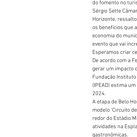
do fomento no turi
Sérgio Sette Câma
Horizonte, ressalto
os benefícios que a
economia do municí
evento que vai incr
Esperamos criar ce
De acordo com a Fe
gerar um impacto d
Fundação Instituto
(IPEAD) estima um 
2024.
A etapa de Belo Hor
modelo ‘Circuito d
redor do Estádio Mi
atividades na Espl
gastronômicas.