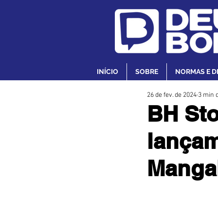
INÍCIO
SOBRE
NORMAS E D
26 de fev. de 2024
3 min d
BH Sto
lançam
Manga