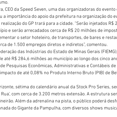
smo.
ra, CEO da Speed Seven, uma das organizadoras do evento 
u a importância do apoio da prefeitura na organização do e
 realização do GP trará para a cidade. "Serão injetados R$ 
pio e serão arrecadados cerca de R$ 20 milhões de impost
ementar o setor hoteleiro, de transportes, de bares e resta
rca de 1.500 empregos diretos e indiretos”, comentou.
deração das Indústrias do Estado de Minas Gerais (FIEMG),
e até R$ 284,6 milhões ao município ao longo dos cinco ano
 de Pesquisas Econômicas, Administrativas e Contábeis de
impacto de até 0,08% no Produto Interno Bruto (PIB) de Bel
izonte, sétima do calendário anual da Stock Pro Series, ser
e Rua’, com cerca de 3.200 metros extensão. A estrutura se
neirão. Além da adrenalina na pista, o público poderá desf
anada do Gigante da Pampulha, com diversos shows musicai