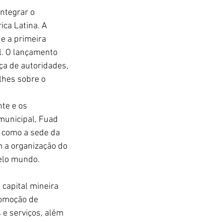
ntegrar o 
ca Latina. A 
e a primeira 
l. O lançamento 
ça de autoridades, 
lhes sobre o 
te e os 
municipal, Fuad 
 como a sede da 
m a organização do 
elo mundo. 
 capital mineira 
romoção de 
e serviços, além 