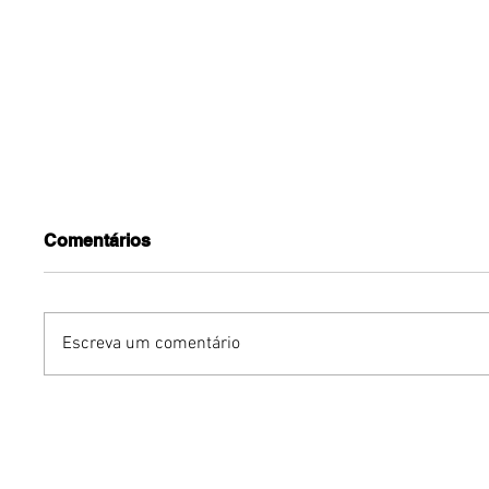
Comentários
Escreva um comentário
Podcasts vivem nova fase
Marcas 
de crescimento no Brasil e
nacionai
Brasília acompanha
internac
profissionalização do
desemba