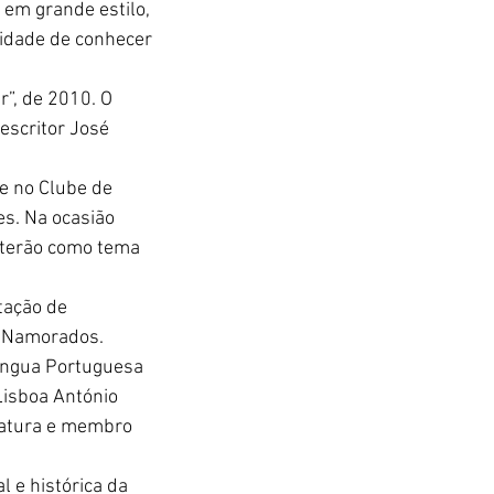
em grande estilo, 
idade de conhecer 
”, de 2010. O 
escritor José 
e no Clube de 
s. Na ocasião 
 terão como tema 
tação de 
s Namorados.
Língua Portuguesa 
Lisboa António 
ratura e membro 
 e histórica da 