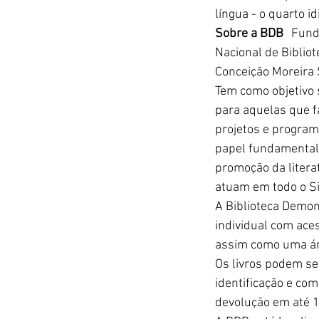
língua - o quarto 
Sobre a BDB
‏​    
Funda
Nacional de Biblio
Conceição Moreira 
Tem como objetivo 
para aquelas que f
projetos e programas
papel fundamental 
promoção da litera
atuam em todo o S
A Biblioteca Demon
individual com ace
assim como uma áre
Os livros podem se
identificação e com
devolução em até 1