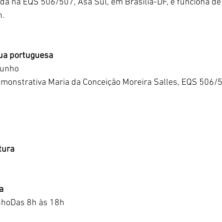
ada na EQS 506/507, Asa Sul, em Brasília-DF, e funciona d
h.
ua portuguesa
junho
emonstrativa Maria da Conceição Moreira Salles, EQS 506/5
tura
a
unhoDas 8h às 18h