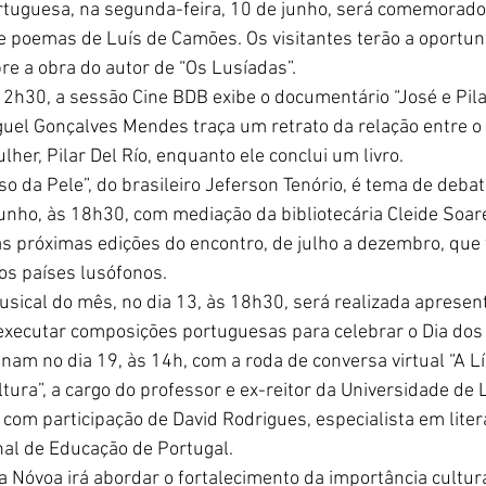
rtuguesa, na segunda-feira, 10 de junho, será comemorado 
poemas de Luís de Camões. Os visitantes terão a oportun
e a obra do autor de “Os Lusíadas”.
12h30, a sessão Cine BDB exibe o documentário “José e Pilar
guel Gonçalves Mendes traça um retrato da relação entre o 
er, Pilar Del Río, enquanto ele conclui um livro.
o da Pele”, do brasileiro Jeferson Tenório, é tema de debat
junho, às 18h30, com mediação da bibliotecária Cleide Soare
s próximas edições do encontro, de julho a dezembro, que
os países lusófonos.
ical do mês, no dia 13, às 18h30, será realizada apresen
 executar composições portuguesas para celebrar o Dia do
inam no dia 19, às 14h, com a roda de conversa virtual “A 
ura”, a cargo do professor e ex-reitor da Universidade de 
com participação de David Rodrigues, especialista em lite
al de Educação de Portugal.
Nóvoa irá abordar o fortalecimento da importância cultural