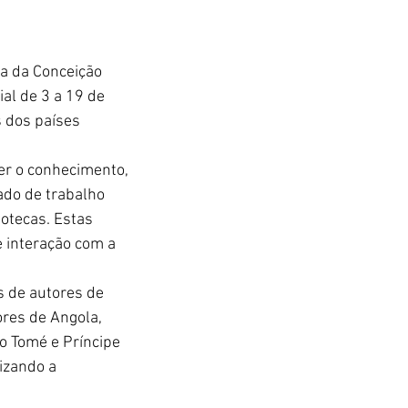
ia da Conceição 
al de 3 a 19 de 
s dos países 
er o conhecimento, 
ado de trabalho 
otecas. Estas 
e interação com a 
 de autores de 
ores de Angola, 
o Tomé e Príncipe 
izando a 