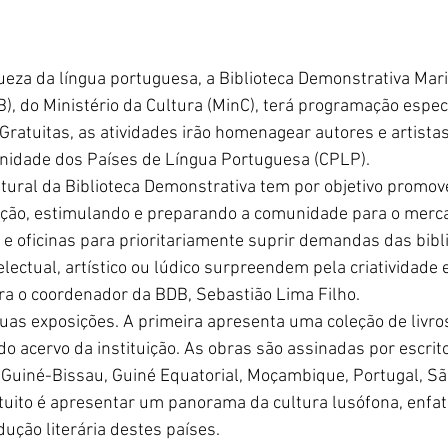
queza da língua portuguesa, a Biblioteca Demonstrativa Mar
), do Ministério da Cultura (MinC), terá programação especi
 Gratuitas, as atividades irão homenagear autores e artista
dade dos Países de Língua Portuguesa (CPLP).
tural da Biblioteca Demonstrativa tem por objetivo promov
ização, estimulando e preparando a comunidade para o merc
 e oficinas para prioritariamente suprir demandas das bibli
lectual, artístico ou lúdico surpreendem pela criatividade 
ra o coordenador da BDB, Sebastião Lima Filho.
as exposições. A primeira apresenta uma coleção de livros
o acervo da instituição. As obras são assinadas por escrit
, Guiné-Bissau, Guiné Equatorial, Moçambique, Portugal, Sã
ntuito é apresentar um panorama da cultura lusófona, enfat
ução literária destes países.