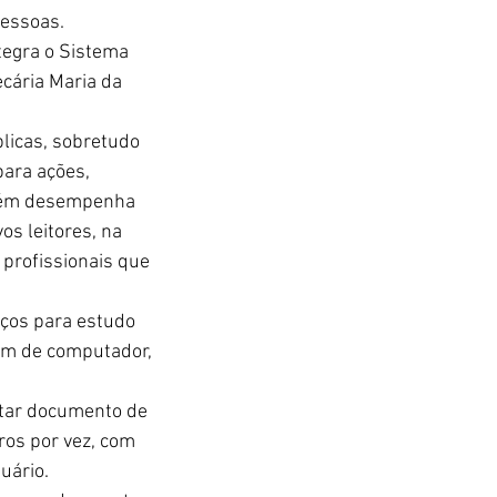
pessoas.
tegra o Sistema 
cária Maria da 
licas, sobretudo 
ara ações, 
ém desempenha 
s leitores, na 
 profissionais que 
ços para estudo 
õem de computador, 
ntar documento de 
ros por vez, com 
uário.