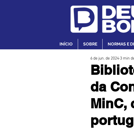
INÍCIO
SOBRE
NORMAS E D
6 de jun. de 2024
3 min de
Biblio
da Con
MinC, 
portu