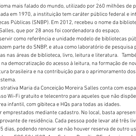
idioma mais falado do mundo, utilizado por 260 milhões de 
da em 1970, a instituição tem caráter público federal e in
tecas Públicas (SNBP). Em 2012, recebeu o nome da bibliote
Salles, que por 28 anos foi coordenadora do espaço.
servir como referência e unidade modelo de bibliotecas púb
azem parte do SNBP, e atua como laboratório de pesquisa p
 nas áreas de biblioteca, livro, leitura e literatura.
‏​    
Tamb
na democratização do acesso à leitura, na formação de novo
tura brasileira e na contribuição para o aprimoramento dos
istema.
strativa Maria da Conceição Moreira Salles conta com espa
sso Wi-Fi gratuito e telecentro para aqueles que não disp
a infantil, com gibiteca e HQs para todas as idades.
r emprestados mediante cadastro. No local, basta aprese
provante de residência. Cada pessoa pode levar até três liv
5 dias, podendo renovar se não houver reserva de outro us