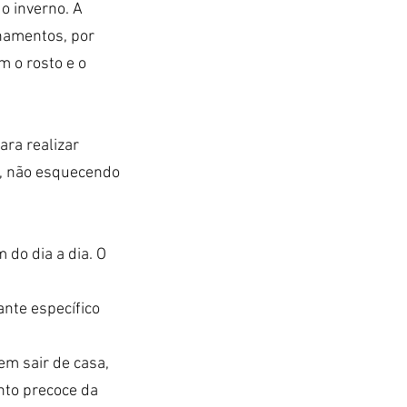
o inverno. A 
hamentos, por 
 o rosto e o 
ra realizar 
, não esquecendo 
do dia a dia. O 
nte específico 
m sair de casa, 
nto precoce da 