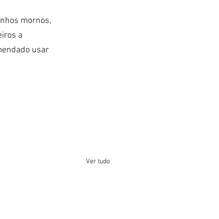
banhos mornos,
iros a 
omendado usar 
Ver tudo