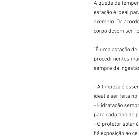
A queda da tempera
estação é ideal pa
exemplo. De acordo
corpo devem ser r
“É uma estação de t
procedimentos mais
sempre da ingestão 
- A limpeza é esse
ideal é ser feita n
- Hidratação sempr
para cada tipo de p
- O protetor solar
há exposição ao ce