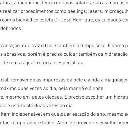
tura, a menor incidência de raios solares, são as marcas d
ra realizar procedimentos como peelings, lasers, microagul
 com o biomédico esteta Dr. José Henrique, os cuidados com
edobrados.
ransição, que traz o frio e também o tempo seco. É ótimo pa
 abrasivos, porém é preciso cuidar também da hidratação
de muita água”, reforça o especialista.
ncial, removendo as impurezas da pele e ainda a maquiagem 
o máximo duas vezes ao dia, pela manhã e á noite,
e, mesmo em  peles oleosas. É preciso escolher um hidrata
ele e usá-lo até duas vezes ao dia,
 é item indispensável em qualquer estação do ano, mesmo se
lular, computador e tablet. Além de prevenir o envelhecime