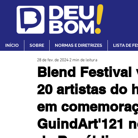
INÍCIO
SOBRE
NORMAS E DIRETRIZES
LISTA DE F
28 de fev. de 2024
2 min de leitura
Blend Festival 
20 artistas do 
em comemoraçã
GuindArt'121 