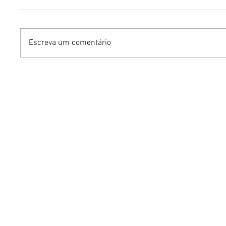
Escreva um comentário
Mari Weickert no PKS
Iguatemi
Experience: moda
venda ge
sustentável e os segredos
para a 3
de um guarda-roupa
Open Ai
inteligente