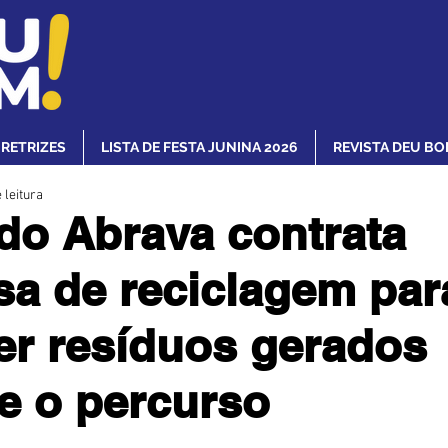
IRETRIZES
LISTA DE FESTA JUNINA 2026
REVISTA DEU BO
 leitura
do Abrava contrata
a de reciclagem par
er resíduos gerados
e o percurso