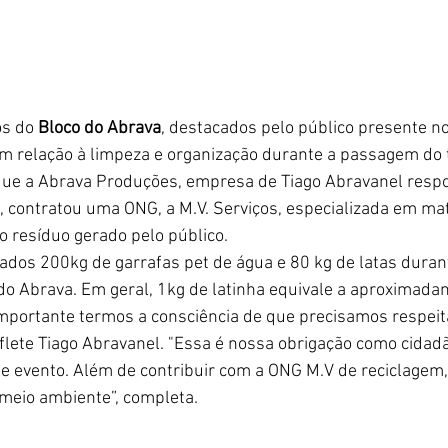
s do 
Bloco do Abrava
, destacados pelo público presente no
em relação à limpeza e organização durante a passagem do tr
rque a Abrava Produções, empresa de Tiago Abravanel respo
, contratou uma ONG, a M.V. Serviços, especializada em mate
o resíduo gerado pelo público.
rados 200kg de garrafas pet de água e 80 kg de latas duran
do Abrava. Em geral, 1kg de latinha equivale a aproximad
portante termos a consciência de que precisamos respeita
eflete Tiago Abravanel. "Essa é nossa obrigação como cidad
e evento. Além de contribuir com a ONG M.V de reciclagem
meio ambiente”, completa.