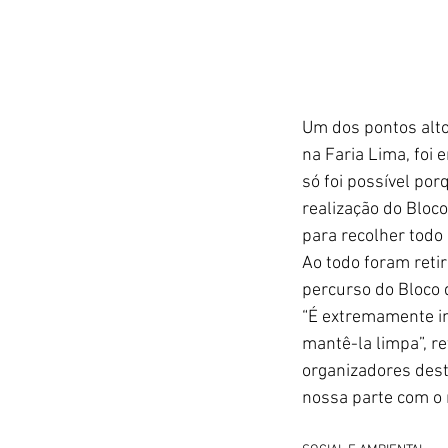
Um dos pontos alto
na Faria Lima, foi 
só foi possível po
realização do Bloco
para recolher todo 
Ao todo foram reti
percurso do Bloco 
“É extremamente im
mantê-la limpa”, r
organizadores dest
nossa parte com o 