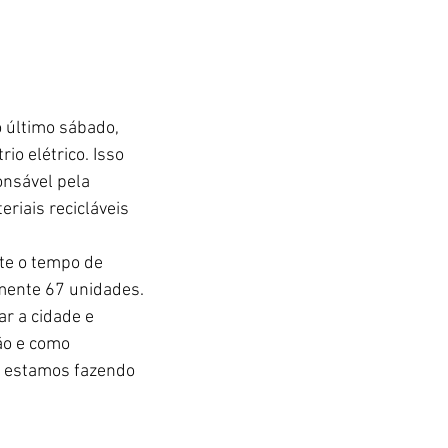
 último sábado, 
io elétrico. Isso 
nsável pela 
riais recicláveis 
te o tempo de 
amente 67 unidades.
r a cidade e 
ão e como 
, estamos fazendo 