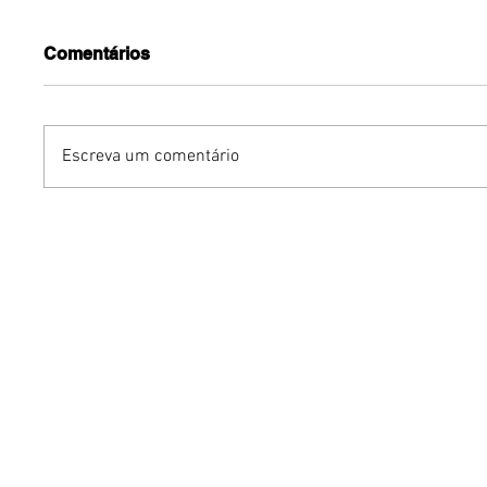
Comentários
Escreva um comentário
Humor sem censura:
Gurumê 
"Proibidão" reúne três
lança pr
comediantes em noite de
ofertas 
stand-up para maiores de
comemor
18 anos em Brasília
Pais