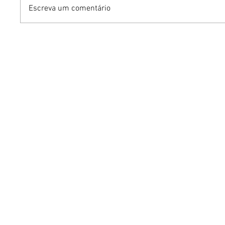
Escreva um comentário
Humor sem censura:
Gurumê 
"Proibidão" reúne três
lança pr
comediantes em noite de
ofertas 
stand-up para maiores de
comemor
18 anos em Brasília
Pais