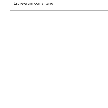
Escreva um comentário
Benzaelas: Benzadeus
Dia Inte
reúne grandes vozes
Cerveja:
femininas em novo
vinho s
audiovisual