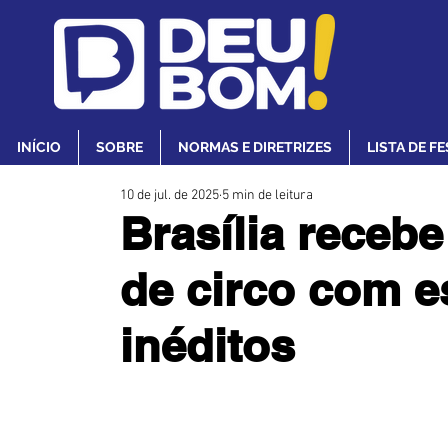
INÍCIO
SOBRE
NORMAS E DIRETRIZES
LISTA DE F
10 de jul. de 2025
5 min de leitura
Brasília recebe 
de circo com e
inéditos