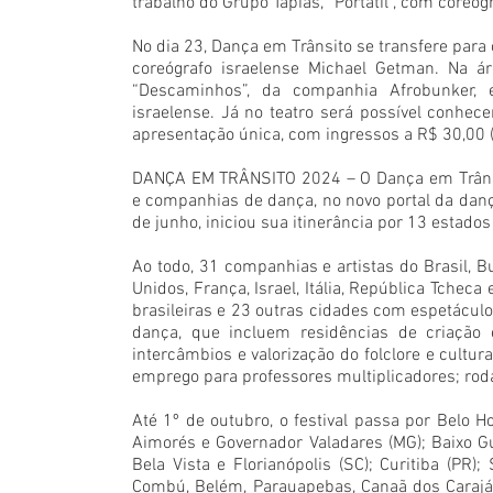
trabalho do Grupo Tápias, “Portátil”, com coreogr
No dia 23, Dança em Trânsito se transfere para 
coreógrafo israelense Michael Getman. Na ár
“Descaminhos”, da companhia Afrobunker, e 
israelense. Já no teatro será possível conhece
apresentação única, com ingressos a R$ 30,00 (i
DANÇA EM TRÂNSITO 2024 – O Dança em Trânsito
e companhias de dança, no novo portal da dança
de junho, iniciou sua itinerância por 13 estado
Ao todo, 31 companhias e artistas do Brasil, B
Unidos, França, Israel, Itália, República Tchec
brasileiras e 23 outras cidades com espetáculo
dança, que incluem residências de criação e
intercâmbios e valorização do folclore e cultur
emprego para professores multiplicadores; roda
Até 1º de outubro, o festival passa por Belo Ho
Aimorés e Governador Valadares (MG); Baixo Guan
Bela Vista e Florianópolis (SC); Curitiba (PR);
Combú, Belém, Parauapebas, Canaã dos Carajás e