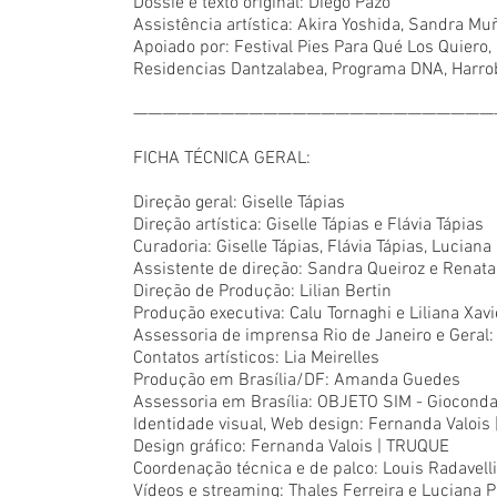
Dossiê e texto original: Diego Pazó
Assistência artística: Akira Yoshida, Sandra Muñ
Apoiado por: Festival Pies Para Qué Los Quiero,
Residencias Dantzalabea, Programa DNA, Harrob
—————————————————————————
FICHA TÉCNICA GERAL:
Direção geral: Giselle Tápias
Direção artística: Giselle Tápias e Flávia Tápias
Curadoria: Giselle Tápias, Flávia Tápias, Lucian
Assistente de direção: Sandra Queiroz e Renat
Direção de Produção: Lilian Bertin
Produção executiva: Calu Tornaghi e Liliana Xavi
Assessoria de imprensa Rio de Janeiro e Geral:
Contatos artísticos: Lia Meirelles
Produção em Brasília/DF: Amanda Guedes
Assessoria em Brasília: OBJETO SIM - Giocon
Identidade visual, Web design: Fernanda Valois
Design gráfico: Fernanda Valois | TRUQUE
Coordenação técnica e de palco: Louis Radavelli
Vídeos e streaming: Thales Ferreira e Luciana 