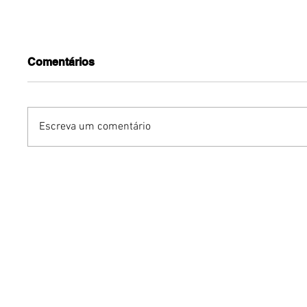
Comentários
Escreva um comentário
Turnê do Prêmio BTG
Dia dos 
Pactual da Música
Gastron
Brasileira chega a Brasília
Venânci
com homenagem a
opções 
Cazuza
família