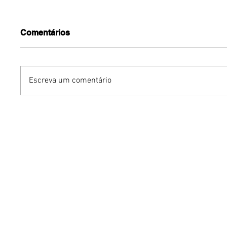
Comentários
Escreva um comentário
Benzaelas: Benzadeus
Dia Inte
reúne grandes vozes
Cerveja:
femininas em novo
vinho s
audiovisual