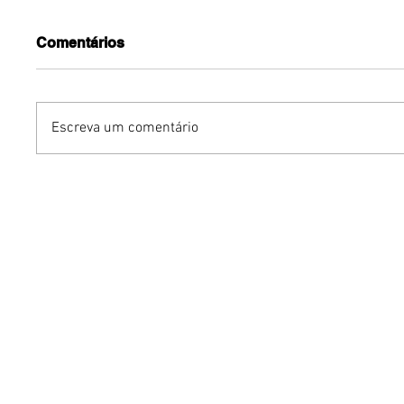
Comentários
Escreva um comentário
Benzaelas: Benzadeus
Dia Inte
reúne grandes vozes
Cerveja:
femininas em novo
vinho s
audiovisual