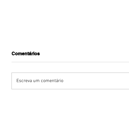
Comentários
Escreva um comentário
Humor sem censura:
Gurumê 
"Proibidão" reúne três
lança pr
comediantes em noite de
ofertas 
stand-up para maiores de
comemor
18 anos em Brasília
Pais