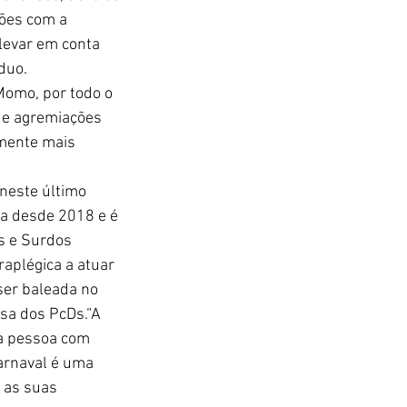
ões com a 
 levar em conta 
íduo.
 Momo, por todo o 
 e agremiações 
mente mais 
 neste último 
la desde 2018 e é 
s e Surdos 
raplégica a atuar 
er baleada no 
sa dos PcDs.“A 
a pessoa com 
arnaval é uma 
 as suas 