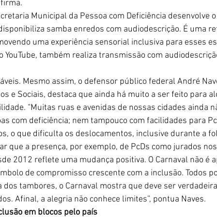
afirma.
cretaria Municipal da Pessoa com Deficiência desenvolve o
isponibiliza samba enredos com audiodescrição. É uma ref
movendo uma experiência sensorial inclusiva para esses es
 YouTube, também realiza transmissão com audiodescrição
áveis. Mesmo assim, o 
defensor público federal André Nave
os e Sociais
, destaca que ainda há muito a ser feito para 
ilidade. “Muitas ruas e avenidas de nossas cidades ainda 
as com deficiência; nem tampouco com facilidades para Pc
s, o que dificulta os deslocamentos, inclusive durante a fol
zar que a presença, por exemplo, de PcDs como jurados n
sde 2012 reflete uma mudança positiva. O Carnaval não é 
ímbolo de compromisso crescente com a inclusão. Todos po
da dos tambores, o Carnaval mostra que deve ser verdadei
os. Afinal, a alegria não conhece limites”, pontua Naves.
nclusão em blocos pelo país