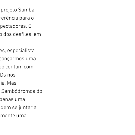
 projeto Samba 
erência para o 
pectadores. O 
 dos desfiles, em 
s, especialista 
alcançarmos uma 
não contam com 
Ds nos 
ia. Mas 
os Sambódromos do 
apenas uma 
dem se juntar à 
ramente uma 