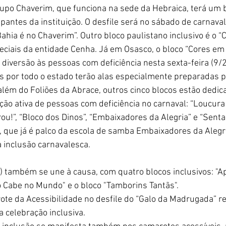
upo Chaverim, que funciona na sede da Hebraica, terá um b
pantes da instituição. O desfile será no sábado de carnaval
ahia é no Chaverim”. Outro bloco paulistano inclusivo é o “
ciais da entidade Cenha. Já em Osasco, o bloco “Cores em
diversão às pessoas com deficiência nesta sexta-feira (9/2
os por todo o estado terão alas especialmente preparadas 
 além do Foliões da Abrace, outros cinco blocos estão dedic
ação ativa de pessoas com deficiência no carnaval: “Loucura
rou!”, “Bloco dos Dinos”, “Embaixadores da Alegria” e “Senta
, que já é palco da escola de samba Embaixadores da Alegr
a inclusão carnavalesca.
) também se une à causa, com quatro blocos inclusivos: "A
o Cabe no Mundo" e o bloco "Tamborins Tantãs".
ote da Acessibilidade no desfile do “Galo da Madrugada” re
celebração inclusiva.