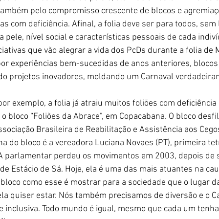
 também pelo compromisso crescente de blocos e agremiaç
s com deficiência. Afinal, a folia deve ser para todos, sem
a pele, nível social e características pessoais de cada indiv
ciativas que vão alegrar a vida dos PcDs durante a folia de
 por experiências bem-sucedidas de anos anteriores, blocos
do projetos inovadores, moldando um Carnaval verdadeira
por exemplo, a folia já atraiu muitos foliões com deficiência
 o bloco “Foliões da Abrace", em Copacabana. O bloco desfi
ssociação Brasileira de Reabilitação e Assistência aos Cego
a do bloco é a vereadora Luciana Novaes (PT), primeira tet
 A parlamentar perdeu os movimentos em 2003, depois de s
ade Estácio de Sá. Hoje, ela é uma das mais atuantes na cau
bloco como esse é mostrar para a sociedade que o lugar d
 ela quiser estar. Nós também precisamos de diversão e o C
 inclusiva. Todo mundo é igual, mesmo que cada um tenha