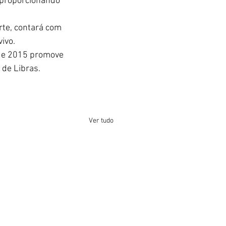
 proporcionando 
rte
, contará com 
ivo.
sde 2015 promove 
 de Libras.
Ver tudo