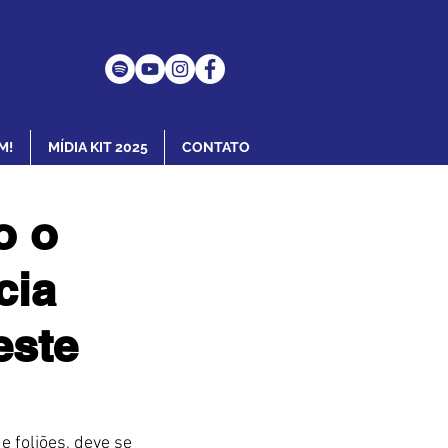
M!
MÍDIA KIT 2025
CONTATO
o o
cia
este
 foliões, deve se 