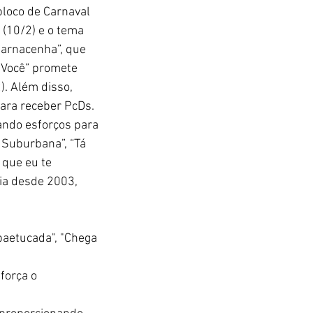
loco de Carnaval 
 (10/2) e o tema 
Carnacenha”, que 
 Você” promete 
). Além disso, 
para receber PcDs.
ando esforços para 
 Suburbana”, “Tá 
 que eu te 
ia desde 2003, 
paetucada", "Chega 
força o 