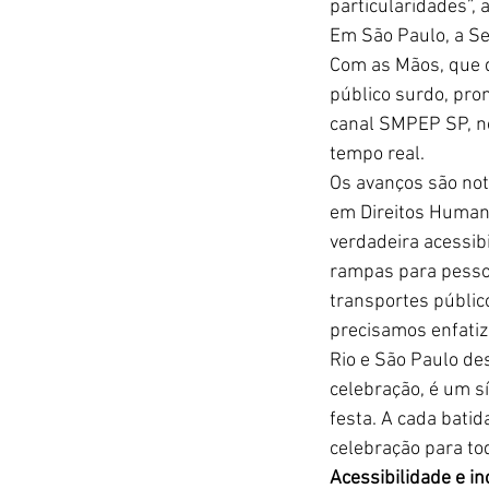
particularidades”, 
E
m São Paulo, a Se
Com as Mãos, que d
público surdo, pro
canal SMPEP SP, no
tempo real.
Os avanços são not
em Direitos Human
verdadeira acessib
rampas para pesso
transportes público
precisamos enfati
Rio e São Paulo de
celebração, é um s
festa. A cada bati
celebração para tod
Acessibilidade e i