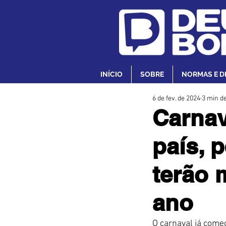
INÍCIO
SOBRE
NORMAS E D
6 de fev. de 2024
3 min de
Carnav
país, 
terão 
ano
O carnaval já começ