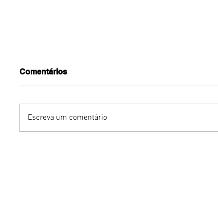
Comentários
Escreva um comentário
Dia dos Pais pode
KINO an
impulsionar delivery e
“FREE K
vendas de restaurantes
com apr
em Brasília
São Paul
Brasília