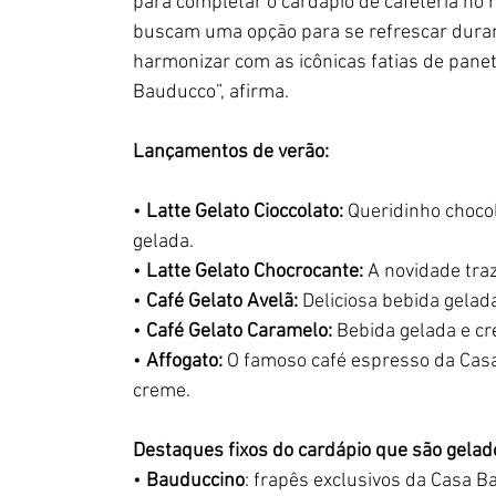
para completar o cardápio de cafeteria n
buscam uma opção para se refrescar durant
harmonizar com as icônicas fatias de panet
Bauducco”, afirma.
Lançamentos de verão:
• 
Latte Gelato Cioccolato:
 Queridinho choco
gelada.
• 
Latte Gelato Chocrocante:
 A novidade tra
• 
Café Gelato Avelã:
 Deliciosa bebida gelad
• 
Café Gelato Caramelo:
 Bebida gelada e cr
• 
Affogato:
 O famoso café espresso da Cas
creme.
Destaques fixos do cardápio que são gelad
• 
Bauduccino
: frapês exclusivos da Casa B