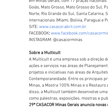
em Minas Gerais, com 17 praças nacionais (S
Goiás, Mato Grosso, Mato Grosso do Sul, P
Norte, Rio Grande do Sul, Santa Catarina, S
internacionais (Miami, Bolívia, Paraguai e P
SITE: 
www.casacor.abril.com.br
FACEBOOK
:
 www.facebook.com/casacormi
INSTAGRAM: @casacorminas
Sobre a Multicult
A Multicult é uma empresa sob a direção de
ações e serviços nas áreas de Planejamento
projetos e iniciativas nas áreas de Arquite
Contemporaneidade. Entre os principais pr
Minas, a Mostra 100% Minas e o Restauro d
disso, a Multicult também desenvolve uma s
como palestras, exposições, mostras e publ
29ª CASACOR Minas Gerais anuncia novas d