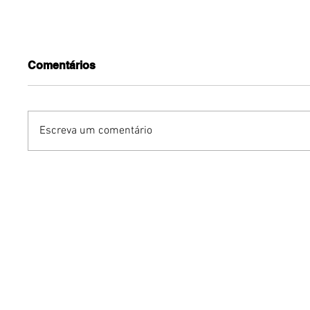
Comentários
Escreva um comentário
Últimos dias: exposição
Casa De
da Brasília Design Week
Casapar
reúne design autoral e
propost
ancestralidade no
contemp
Memorial dos Povos
Indígenas