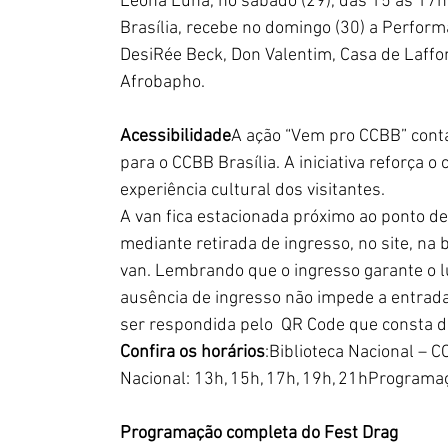
Leona Luna, no sábado (29), das 15 às 17
Brasília, recebe no domingo (30) a Perfor
DesiRée Beck, Don Valentim, Casa de Laffo
Afrobapho.
Acessibilidade
A ação “Vem pro CCBB” conta
para o CCBB Brasília. A iniciativa reforça
experiência cultural dos visitantes.  
A van fica estacionada próximo ao ponto de 
mediante retirada de ingresso, no site, na b
van. Lembrando que o ingresso garante o lu
ausência de ingresso não impede a entrada
ser respondida pelo  QR Code que consta do 
Confira os horários
:Biblioteca Nacional – C
Nacional: 13h, 15h, 17h, 19h, 21hPrograma
Programação completa do Fest Drag