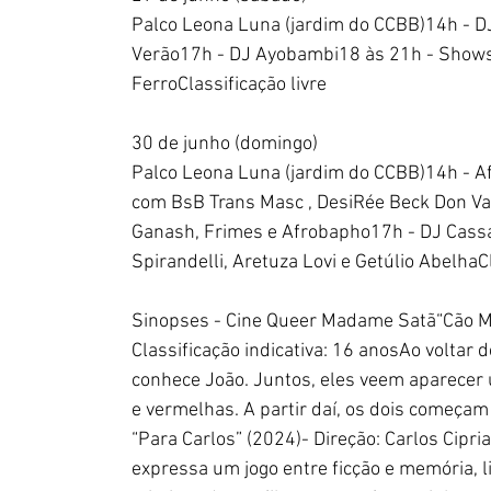
Palco Leona Luna (jardim do CCBB)14h - D
Verão17h - DJ Ayobambi18 às 21h - Shows
FerroClassificação livre
30 de junho (domingo)
Palco Leona Luna (jardim do CCBB)14h - A
com BsB Trans Masc , DesiRée Beck Don Va
Ganash, Frimes e Afrobapho17h - DJ Cass
Spirandelli, Aretuza Lovi e Getúlio AbelhaCl
Sinopses - Cine Queer Madame Satã“Cão Maio
Classificação indicativa: 16 anosAo voltar 
conhece João. Juntos, eles veem aparecer 
e vermelhas. A partir daí, os dois começam 
“Para Carlos” (2024)- Direção: Carlos Cipria
expressa um jogo entre ficção e memória, l