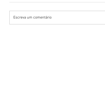
Escreva um comentário
Mari Weickert no PKS
Iguatemi
Experience: moda
venda ge
sustentável e os segredos
para a 3
de um guarda-roupa
Open Ai
inteligente