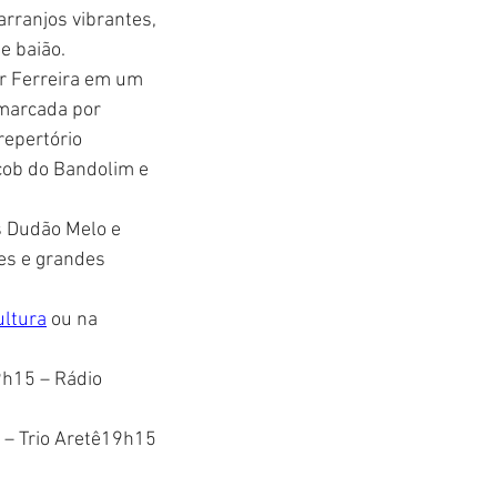
rranjos vibrantes, 
e baião.
or Ferreira em um 
marcada por 
epertório 
cob do Bandolim e 
s Dudão Melo e 
es e grandes 
ltura
 ou na 
9h15 – Rádio 
 – Trio Aretê19h15 