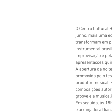
O Centro Cultural B
junho, mais uma edi
transformam em pal
instrumental brasi
improvisação e pela
apresentações quin
A abertura da noit
promovida pelo fest
produtor musical, R
composições autora
groove e a musical
Em seguida, às 18h
e arranjadora Dian