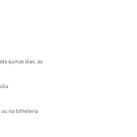
da quinze dias, às 
ília
a
 ou na bilheteria 