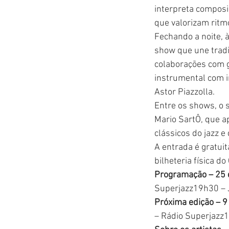
interpreta composi
que valorizam ritmo
Fechando a noite, 
show que une tradi
colaborações com g
instrumental com i
Astor Piazzolla.
Entre os shows, o 
Mario SartÔ, que a
clássicos do jazz e
A entrada é gratuit
bilheteria física do
Programação – 25 
Superjazz19h30 – J
Próxima edição – 9
– Rádio Superjazz