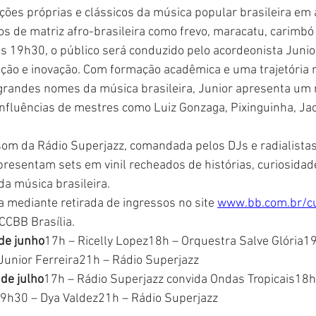
ções próprias e clássicos da música popular brasileira em a
s de matriz afro-brasileira como frevo, maracatu, carimbó 
às 19h30, o público será conduzido pelo acordeonista Juni
ção e inovação. Com formação acadêmica e uma trajetória 
randes nomes da música brasileira, Junior apresenta um r
nfluências de mestres como Luiz Gonzaga, Pixinguinha, Ja
som da Rádio Superjazz, comandada pelos DJs e radialista
presentam sets em vinil recheados de histórias, curiosidad
 da música brasileira.
a mediante retirada de ingressos no site 
www.bb.com.br/cu
 CCBB Brasília.
de junho
17h – Ricelly Lopez18h – Orquestra Salve Glória1
unior Ferreira21h – Rádio Superjazz
 de julho
17h – Rádio Superjazz convida Ondas Tropicais18h
19h30 – Dya Valdez21h – Rádio Superjazz