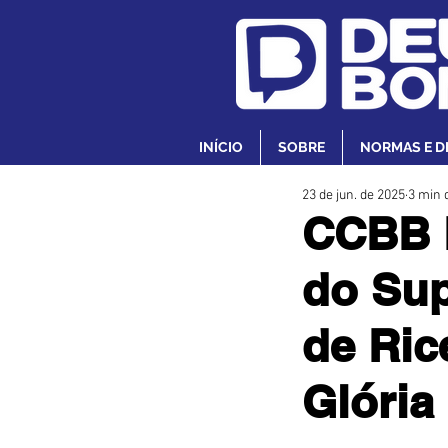
INÍCIO
SOBRE
NORMAS E D
23 de jun. de 2025
3 min d
CCBB B
do Sup
de Ric
Glória