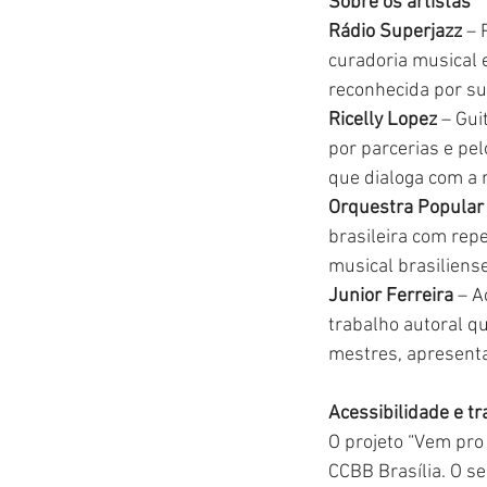
Sobre os artistas
Rádio Superjazz
 –
curadoria musical 
reconhecida por su
Ricelly Lopez
 – Gui
por parcerias e pe
que dialoga com a 
Orquestra Popular 
brasileira com repe
musical brasiliense
Junior Ferreira
 – 
trabalho autoral qu
mestres, apresenta
Acessibilidade e tr
O projeto “Vem pro 
CCBB Brasília. O se