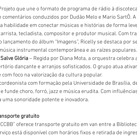
 Projeto que une o formato de programa de rádio à discotec
e comentários conduzidos por Dudão Melo e Mario SartÔ. A 
a habilidade em conectar músicas e histórias de forma leve
tarrista, tecladista, compositor e produtor musical. Com tr
lo lançamento do álbum “Imagens”, Ricelly se destaca por se
música instrumental contemporânea e as raízes populares
Salve Glória
 – Regida por Diana Mota, a orquestra celebra 
rtório dançante e arranjos sofisticados. O grupo atua ativ
 com foco na valorização da cultura popular.
Acordeonista com formação pela Universidade de Brasília, 
e funde choro, forró, jazz e música erudita. Com influência
 uma sonoridade potente e inovadora.
ansporte gratuito
CCBB” oferece transporte gratuito em van entre a Bibliotec
rviço está disponível com horários fixos e retirada de ingre