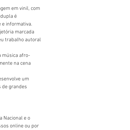
agem em vinil, com 
dupla é 
 e informativa.
ajetória marcada 
u trabalho autoral 
.
a música afro-
amente na cena 
desenvolve um 
s de grandes 
a Nacional e o 
ssos online ou por 