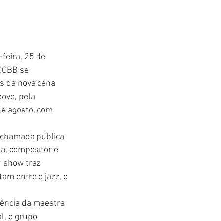
feira, 25 de 
 CCBB se 
s da nova cena 
ove, pela 
de agosto, com 
e chamada pública 
ta, compositor e 
u show traz 
am entre o jazz, o 
gência da maestra 
l, o grupo 