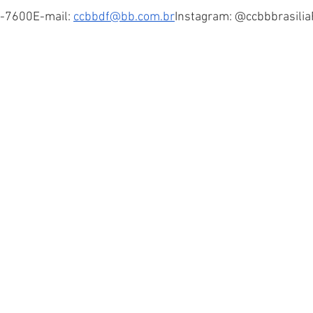
8-7600E-mail: 
ccbbdf@bb.com
.br
Instagram: @ccbbbrasilia