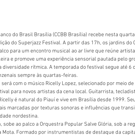
anco do Brasil Brasília (CCBB Brasília) recebe nesta quarta-
ção do Superjazz Festival. A partir das 17h, os jardins do
co para um encontro musical ao ar livre que reúne artista
leira e promove uma experiência sensorial pautada pelo gro
 diversidade rítmica. A temporada do festival segue até 6 
zenais sempre às quartas-feiras.
e será com o músico Ricelly Lopez, selecionado por meio d
ival para novos artistas da cena local. Guitarrista, tecladis
icelly é natural do Piauí e vive em Brasília desde 1999. Se
is marcadas por texturas sonoras e influências que transit
idade nordestina.
, sobe ao palco a Orquestra Popular Salve Glória, sob a re
a Mota. Formado por instrumentistas de destaque da capita